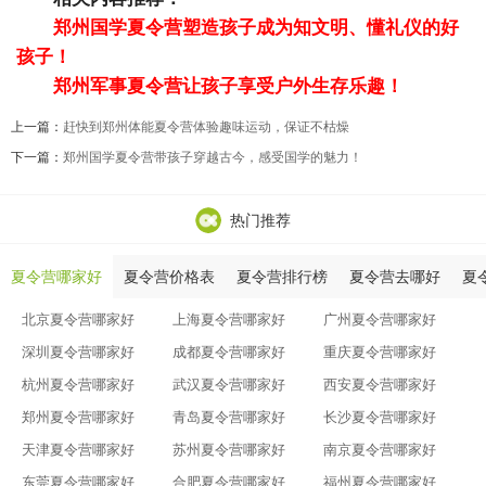
郑州国学夏令营塑造孩子成为知文明、懂礼仪的好
孩子！
郑州军事夏令营让孩子享受户外生存乐趣！
上一篇：
赶快到郑州体能夏令营体验趣味运动，保证不枯燥
下一篇：
郑州国学夏令营带孩子穿越古今，感受国学的魅力！
热门推荐
夏令营哪家好
夏令营价格表
夏令营排行榜
夏令营去哪好
夏
北京夏令营哪家好
上海夏令营哪家好
广州夏令营哪家好
深圳夏令营哪家好
成都夏令营哪家好
重庆夏令营哪家好
杭州夏令营哪家好
武汉夏令营哪家好
西安夏令营哪家好
郑州夏令营哪家好
青岛夏令营哪家好
长沙夏令营哪家好
天津夏令营哪家好
苏州夏令营哪家好
南京夏令营哪家好
东莞夏令营哪家好
合肥夏令营哪家好
福州夏令营哪家好