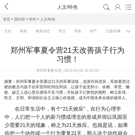




人文/特色
首页
>
国内营
>
郑州
>
人文/特色

文化
风俗
最新动态
景点
美食
特产
主题/对象
费
郑州军事夏令营21天改善孩子行为
习惯！
郑州军事夏令营 | 2019-01-05 16:33:33
摘要：
郑州军事夏令营通过21天的军事训练，选派作风优良，军政素质过
硬的教员与孩子在军营同吃同住同训，让孩子改变胆小、依赖、享受、懒
散、缺乏上进心责任感等不良习惯；开拓孩子们梦想的视野，树立富强、
民主、文明、和谐的社会主义核心价值观，成为中国未来合格的接班人。
在日常生活中，有个“21天效应”，在行为心理学
中，人们把一个人的新习惯或理念的形成并得以巩固至
少需要21天的现象，称之为21天效应。也就是说，如果
你把一个动作或一个行为重复21天，那么这个动作就会