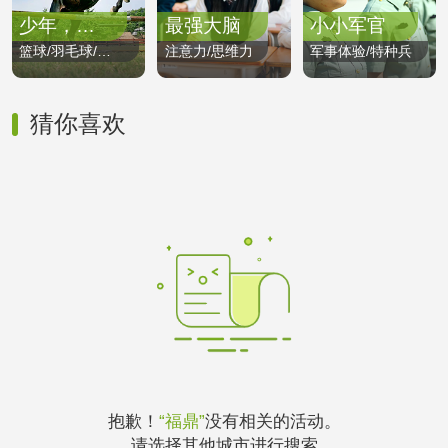
少年，奔跑吧
最强大脑
小小军官
篮球/羽毛球/减肥
注意力/思维力
军事体验/特种兵
猜你喜欢
抱歉！
“福鼎”
没有相关的活动。
请选择其他城市进行搜索