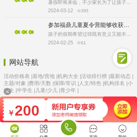
暑假即将来临，不少家长为了让孩子能够度过一个充实且有意义的假期而煞费苦心，如果还没有得到好的结果，那不如来福鼎小学生夏令营吧。福鼎小学生夏令营通过实践体验，开设多项丰富的课程活动，帮助孩子们提升创新思维和社交能力，让孩子在愉悦的环境中学习新知识，发现新兴趣，同时增强自信心和独立性。很多家长好奇福鼎小学生夏令营注意事项有哪些，下面就一起来看看吧。
2024-03-12
393

参加福鼎儿童夏令营能够收获些什么？
孩子的假期希望过得既有意义又能丰富有趣，那不如考虑参加福鼎儿童夏令营吧。在这里孩子能够收获许多。福鼎儿童夏令营为孩子提供丰富的户外体验课程，让孩子在安全有趣的环境内，提升各种技能品质，培养社交能力，感受自然的魅力，并且发掘内在潜能，不断挑战自己，增强内在动力。那么福鼎儿童夏令营课程收获有哪些呢？下面一起来看看吧。
2024-02-25
61

网站导航
活动价格表 |
基地/营地 |
机构大全 |
活动排行榜 |
最新动态 |
主题/对象 |
费用/天数 |
保障/常识 |
人文/特色 |
机构排名 |
小
学生 |
中学生 |
儿童/少儿 |
青少年 |
200
￥

首页
分类
咨询
我的