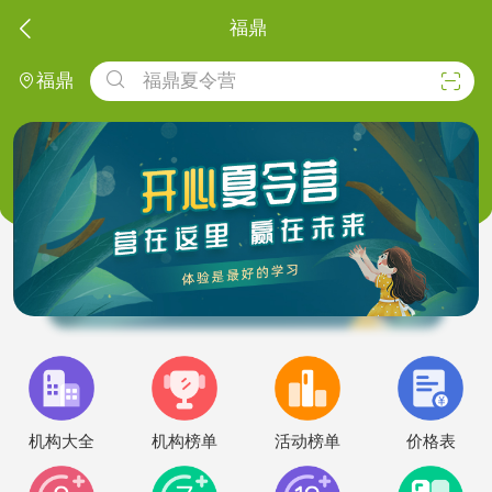

福鼎

福鼎夏令营


福鼎
机构大全
机构榜单
活动榜单
价格表