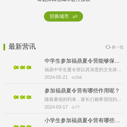
切换城市

最新营讯
换一批

中学生参加福鼎夏令营能够保障安全吗？
福鼎中学生夏令营以其深度的文化体验、前沿的科技探索和创新的教育模式，成为中学生们追求知识、锻炼能力的理想之地。夏令营融合了传统与现代，不仅让学生们感受到中华文化的博大精深，还让他们接触到前沿科技，激发对未来世界的无限憧憬。在这里，学生们将接受一系列精心设计的挑战和训练，从而培养出坚韧不拔的品格、卓越的领导力和团队合作精神。福鼎中学生夏令营，一个激发潜能、开拓视野的成长舞台，将助力学生们走向更加宽广的未来。安全问题是不少家长关注的重点，下面介绍了福鼎中学生夏令营安全保障，快来一起看看吧。
2024-05-21
256

参加福鼎夏令营有哪些作用呢？
随着暑假的到来，家长们都希望找到既能让孩子们享受假期乐趣，又能促进他们身心健康成长的活动。福鼎夏令营不仅利用当地丰富的自然资源开展一系列户外探险活动，还融入了丰富的文化元素，旨在培养孩子们的生存技能、社会交往能力以及对传统文化的尊重和理解。这种综合性的夏令营体验有助于孩子们建立自信，激发创造力和好奇心，促进他们成为更加全面的人。很多家长好奇福鼎夏令营有用吗，下面进行介绍，一起来看看吧。
2024-03-17
77

小学生参加福鼎夏令营有哪些需要知道的？