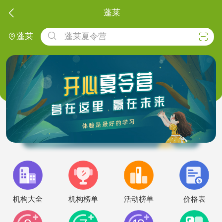

蓬莱

蓬莱夏令营


蓬莱
机构大全
机构榜单
活动榜单
价格表