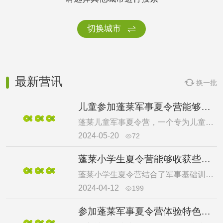
切换城市

最新营讯
换一批

儿童参加蓬莱军事夏令营能够收获些什么？
蓬莱儿童军事夏令营，一个专为儿童量身打造的军事体验与教育相结合的独特营地。在这里，孩子们将接触到专业的军事训练，学习军事纪律和战术知识，同时，通过一系列的团队合作活动，他们的团队协作能力、领导能力和自我管理能力将得到显著提升。夏令营不仅注重孩子们的身体素质锻炼，更重视他们意志品质和爱国情怀的培养。通过军事化管理和多样化的活动，孩子们将在快乐中学习和成长，为未来的挑战和机遇做好充分准备。下面为大家介绍了蓬莱儿童军事夏令营收获，快来一起看看吧。
2024-05-20
72

蓬莱小学生夏令营能够收获些什么？
蓬莱小学生夏令营结合了军事基础训练与团队协作活动，旨在培养孩子们的纪律性、领导力和抗压能力。通过实战演练、战术游戏和体能测试，夏令营不仅强化了孩子们的体质，也提升了他们在团队中的协作精神和解决问题的能力。此外，夏令营还通过各种竞技和策略活动，加强孩子们的心理素质和战略思维。那么蓬莱小学生夏令营收获有什么？下面一起来看看吧。
2024-04-12
199

参加蓬莱军事夏令营体验特色课程