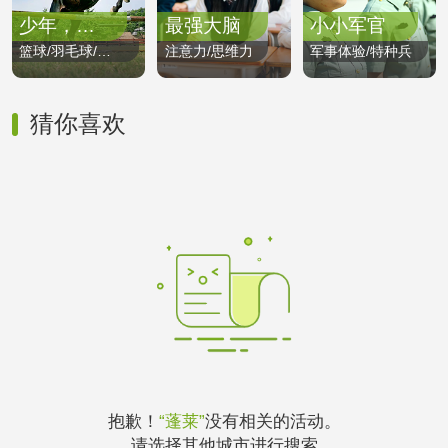
少年，奔跑吧
最强大脑
小小军官
篮球/羽毛球/减肥
注意力/思维力
军事体验/特种兵
猜你喜欢
抱歉！
“蓬莱”
没有相关的活动。
请选择其他城市进行搜索