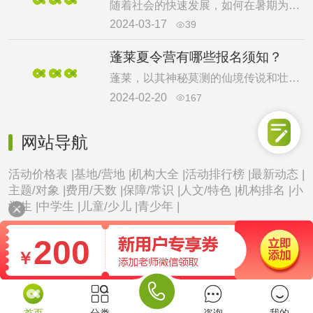
随着社会的快速发展，如何在暑期为青少年提供一个既能锻炼身心又能丰富知识的活动成为家长和教育者共同关注的问题。蓬莱军事夏令营的核心活动和教育目标，强调了参与该夏令营对青少年个人成长和团队协作能力提升的重要性。蓬莱军事夏令营的设计旨在让参与者在体验挑战的同时，了解中国的传统文化和革命历史，从而培养出具有责任感、使命感和文化自信的新时代青年。下面就一起来看看蓬莱军事夏令营特色吧。
2024-03-17
39

蓬莱夏令营有哪些报名须知？
蓬莱，以其神秘莫测的仙境传说和壮丽的海滨风光受到不少家长的关注，同时这里的夏令营活动也充满了趣味。孩子在这里不仅能够欣赏到美丽的风景，还能在探险与学习中拓宽视野，锻炼自己的能力，结交新的好友，提升独立意识，在未来能够勇敢的面对挑战。下面介绍了蓬莱夏令营报名须知，对此感到疑惑的家长快来一起看看吧。
2024-02-20
167

网站导航
活动价格表 |
基地/营地 |
机构大全 |
活动排行榜 |
最新动态 |
主题/对象 |
费用/天数 |
保障/常识 |
人文/特色 |
机构排名 |
小
学生 |
中学生 |
儿童/少儿 |
青少年 |
200
￥

首页
分类
咨询
我的