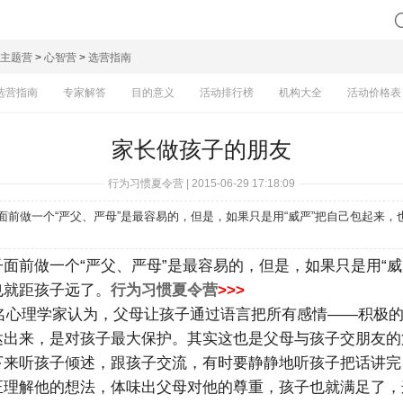
主题营
>
心智营
>
选营指南
选营指南
专家解答
目的意义
活动排行榜
机构大全
活动价格表
家长做孩子的朋友
行为习惯夏令营 | 2015-06-29 17:18:09
面前做一个“严父、严母”是最容易的，但是，如果只是用“威严”把自己包起来，
子面前做一个“严父、严母”是最容易的，但是，如果只是用“威
也就距孩子远了。
行为习惯夏令营
>>>
心理学家认为，父母让孩子通过语言把所有感情——积极的
达出来，是对孩子最大保护。其实这也是父母与孩子交朋友的
下来听孩子倾述，跟孩子交流，有时要静静地听孩子把话讲完
正理解他的想法，体味出父母对他的尊重，孩子也就满足了，