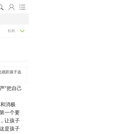




机构排名
也就距孩子远
严”把自己
和消极
第一个要
，让孩子
这是孩子