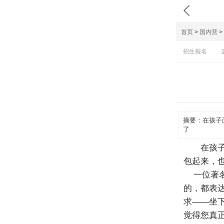

首页
>
国内营
>
招生报名
摘要：
在孩子
了
在孩
包起来，
一位著名
的，都表
求——坐
觉得您真