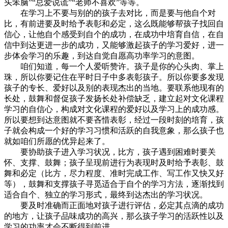
头笨脑”“总爱说谎”“老师不喜欢”等等。
在学习上不要与别的的孩子去对比，而是要与他自个对
比，有前进要及时给予表彰和必定，这么既能够帮孩子找回自
信心，让他自个感受到自个的成功，在成功中培育自信，在自
信中到达更进一步的成功，又能够激起孩子的学习爱好，进一
步体会学习的乐趣，到达自觉自愿高功率学习的意图。
咱们知道，每一个人爱听赞许。孩子是你的心头肉、掌上
珠，所以你要记住在平时日子中多表彰孩子。所以你要多发现
孩子的专长、爱好以及别的表现杰出的当地。要联系他现有的
长处，鼓舞和督促孩子发扬长处补偿缺乏，建立起对文化课程
学习的自信心，构成对文化课程的爱好以及学习上的成功感。
所以要想到达意图就不要吝惜表彰，经过一段时刻的培育，孩
子就会构成一个好的学习习惯和活跃的自我意象，那么孩子也
就如咱们所愿的优异起来了。
要协助孩子进入学习状况，比方，孩子遇到困难时要关
怀、支撑、鼓舞；孩子呈现前进行为表现时及时给予表彰、鼓
舞和必定（比方，尽力程度、准时完成工作、写工作又快又好
等），鼓舞和支撑孩子寻觅适合于自个的学习方法，逐渐找到
适合自个、独立的学习形式，最终到达杰出的学习状况。
要及时准确而正面地对孩子进行评估，必定其点滴的成功
的地方，让孩子品味成功的高兴，那么孩子学习的活跃性以及
学习的功率才会不断得到前进。