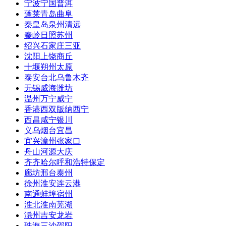
宁波
宁国
普洱
蓬莱
青岛
曲阜
秦皇岛
泉州
清远
秦岭
日照
苏州
绍兴
石家庄
三亚
沈阳
上饶
商丘
十堰
朔州
太原
泰安
台北
乌鲁木齐
无锡
威海
潍坊
温州
万宁
威宁
香港
西双版纳
西宁
西昌
咸宁
银川
义乌
烟台
宜昌
宜兴
漳州
张家口
舟山
河源
大庆
齐齐哈尔
呼和浩特
保定
廊坊
邢台
泰州
徐州
淮安
连云港
南通
蚌埠
宿州
淮北
淮南
芜湖
滁州
吉安
龙岩
珠海
三沙
邵阳