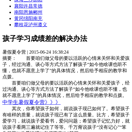
襄阳
许昌
常德
南阳
恩施
郴州
黄冈
绵阳
南充
攀枝花
泸州
遵义
孩子学习成绩差的解决办法
暑假夏令营 | 2015-06-24 16:38:24
摘要：
首要咱们做父母的要以活跃的心情来关怀和关爱孩
子，经过沟通、谈心等方式方法了解孩子“如今他啥课也听不
懂，也就不愿意上学了”的具体情况，然后给予相应的教学和
点拨。
首要咱们做父母的要以活跃的心情来关怀和关爱孩子，经
过沟通、谈心等方式方法了解孩子“如今他啥课也听不懂，也
就不愿意上学了”的具体情况，然后给予相应的教学和点拨。
中学生暑假夏令营》》》
其次，你希望孩子如何，就说孩子现已如何了。希望孩子
有啥样的质量，就说孩子现已有了这么质量。比方，希望孩子
爱学习，就说孩子爱看书，爱问问题；希望孩子记忆力好，就
说孩子看两三遍就记住了等等。千万甭说孩子“没有记心”“笨