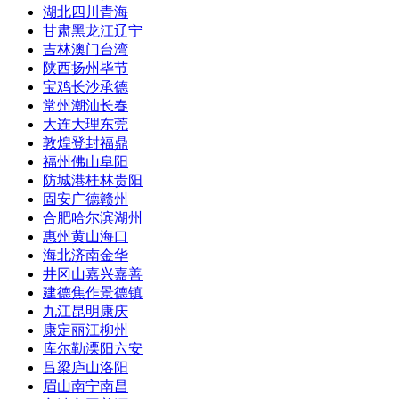
湖北
四川
青海
甘肃
黑龙江
辽宁
吉林
澳门
台湾
陕西
扬州
毕节
宝鸡
长沙
承德
常州
潮汕
长春
大连
大理
东莞
敦煌
登封
福鼎
福州
佛山
阜阳
防城港
桂林
贵阳
固安
广德
赣州
合肥
哈尔滨
湖州
惠州
黄山
海口
海北
济南
金华
井冈山
嘉兴
嘉善
建德
焦作
景德镇
九江
昆明
康庆
康定
丽江
柳州
库尔勒
溧阳
六安
吕梁
庐山
洛阳
眉山
南宁
南昌