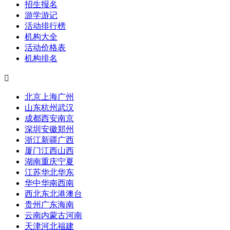
招生报名
游学游记
活动排行榜
机构大全
活动价格表
机构排名

北京
上海
广州
山东
杭州
武汉
成都
西安
南京
深圳
安徽
郑州
浙江
新疆
广西
厦门
江西
山西
湖南
重庆
宁夏
江苏
华北
华东
华中
华南
西南
西北
东北
港澳台
贵州
广东
海南
云南
内蒙古
河南
天津
河北
福建