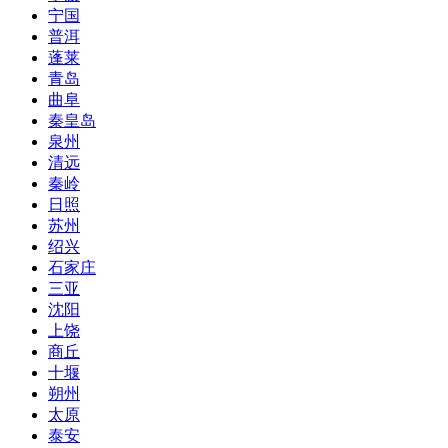
宁国
普洱
蓬莱
青岛
曲阜
秦皇岛
泉州
清远
秦岭
日照
苏州
绍兴
石家庄
三亚
沈阳
上饶
商丘
十堰
朔州
太原
泰安