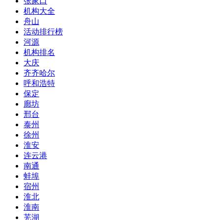
张家口
机构大全
舟山
活动排行榜
河源
机构排名
大庆
齐齐哈尔
呼和浩特
保定
廊坊
邢台
泰州
徐州
淮安
连云港
南通
蚌埠
宿州
淮北
淮南
芜湖