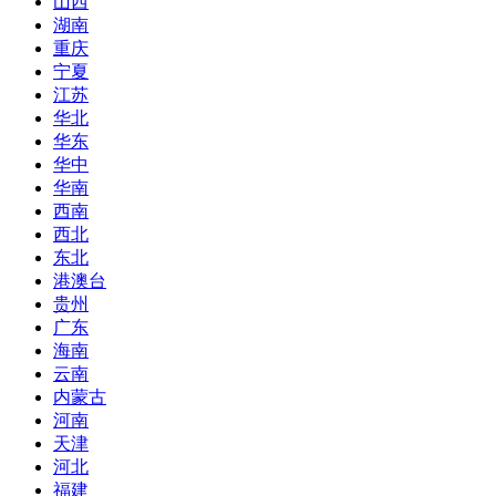
山西
湖南
重庆
宁夏
江苏
华北
华东
华中
华南
西南
西北
东北
港澳台
贵州
广东
海南
云南
内蒙古
河南
天津
河北
福建