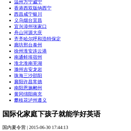
温州
万宁
威宁
香港
西双版纳
西宁
西昌
咸宁
银川
义乌
烟台
宜昌
宜兴
漳州
张家口
舟山
河源
大庆
齐齐哈尔
呼和浩特
保定
廊坊
邢台
泰州
徐州
淮安
连云港
南通
蚌埠
宿州
淮北
淮南
芜湖
滁州
吉安
龙岩
珠海
三沙
邵阳
襄阳
许昌
常德
南阳
恩施
郴州
黄冈
绵阳
南充
攀枝花
泸州
遵义
国际化家庭下孩子就能学好英语
国内夏令营 | 2015-06-30 17:44:13