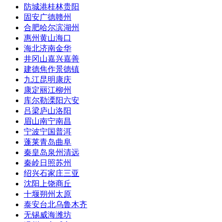
防城港
桂林
贵阳
固安
广德
赣州
合肥
哈尔滨
湖州
惠州
黄山
海口
海北
济南
金华
井冈山
嘉兴
嘉善
建德
焦作
景德镇
九江
昆明
康庆
康定
丽江
柳州
库尔勒
溧阳
六安
吕梁
庐山
洛阳
眉山
南宁
南昌
宁波
宁国
普洱
蓬莱
青岛
曲阜
秦皇岛
泉州
清远
秦岭
日照
苏州
绍兴
石家庄
三亚
沈阳
上饶
商丘
十堰
朔州
太原
泰安
台北
乌鲁木齐
无锡
威海
潍坊