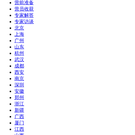
营前准备
营员收获
专家解答
专家访谈
北京
上海
广州
山东
杭州
武汉
成都
西安
南京
深圳
安徽
郑州
浙江
新疆
广西
厦门
江西