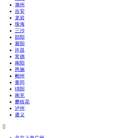
滁州
吉安
龙岩
珠海
三沙
邵阳
襄阳
许昌
常德
南阳
恩施
郴州
黄冈
绵阳
南充
攀枝花
泸州
遵义

北京
上海
广州