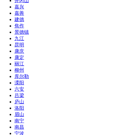
井冈山
嘉兴
嘉善
建德
焦作
景德镇
九江
昆明
康庆
康定
丽江
柳州
库尔勒
溧阳
六安
吕梁
庐山
洛阳
眉山
南宁
南昌
宁波