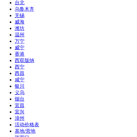
台北
乌鲁木齐
无锡
威海
潍坊
温州
万宁
威宁
香港
西双版纳
西宁
西昌
咸宁
银川
义乌
烟台
宜昌
宜兴
漳州
活动价格表
基地/营地