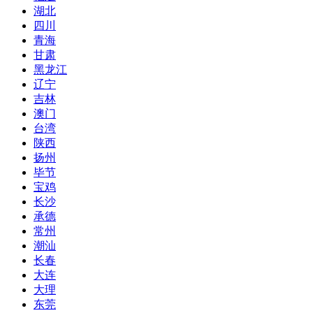
湖北
四川
青海
甘肃
黑龙江
辽宁
吉林
澳门
台湾
陕西
扬州
毕节
宝鸡
长沙
承德
常州
潮汕
长春
大连
大理
东莞