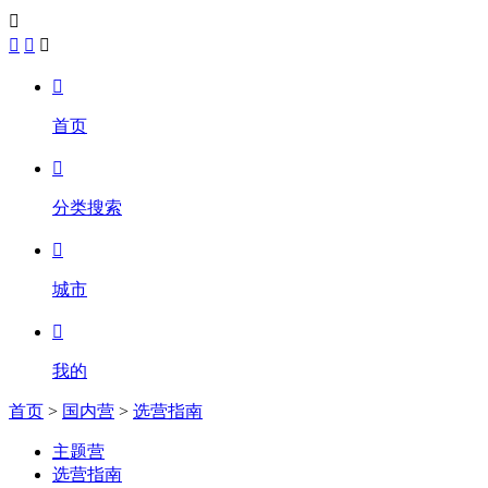





首页

分类搜索

城市

我的
首页
>
国内营
>
选营指南
主题营
选营指南