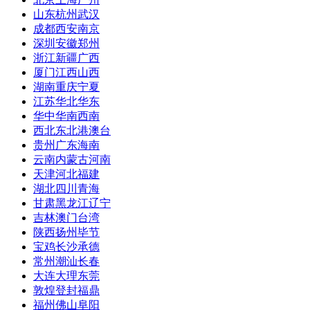
山东
杭州
武汉
成都
西安
南京
深圳
安徽
郑州
浙江
新疆
广西
厦门
江西
山西
湖南
重庆
宁夏
江苏
华北
华东
华中
华南
西南
西北
东北
港澳台
贵州
广东
海南
云南
内蒙古
河南
天津
河北
福建
湖北
四川
青海
甘肃
黑龙江
辽宁
吉林
澳门
台湾
陕西
扬州
毕节
宝鸡
长沙
承德
常州
潮汕
长春
大连
大理
东莞
敦煌
登封
福鼎
福州
佛山
阜阳