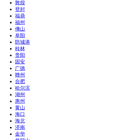
敦煌
登封
福鼎
福州
佛山
阜阳
防城港
桂林
贵阳
固安
广德
赣州
合肥
哈尔滨
湖州
惠州
黄山
海口
海北
济南
金华