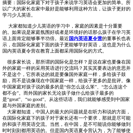
摘要：
国际化家庭下对于孩子来说学习英语会更加的简单。所
以广大的家长在家中最好是能够利用这种方法，让孩子更好的
学习少儿英语。
大家都知道少儿英语的学习中，家庭的因素是十分重要
的。如果说是家庭氛围好或者是环境好的话那么孩子在学习英
语上面肯定能够事半功倍。最近
国内英语夏令营
的董事长也表
示，在国际化家庭下面的孩子更能够学好英语，这也是为什么
国内英语夏令营在教育上面都采用国际化的方式。
很多家长说，那所谓的国际化是怎样？是说在家也要像在国
外的家庭一样的采用英语进行交流吗？其实其要表达的意思并
不是这个，它所表达的就是要像国外家庭一样，多给孩子鼓
励，而不是说像现在中国家庭一样，给孩子更多的是批评。像
中国家庭对孩子说的最多的是“你怎么这么笨”、“怎么连这个
都不会”。而外国的家长无论孩子做什么给孩子最多的
是“great”、“so good”。从这些话语，我们就能够感受到中国家
庭与外国家庭的差别。
大家都知道，中国人的最大的问题就是在听力和说的方面，
在国际化家庭下的孩子对于家长还有一个要求，那就是尽可能
的和孩子用英语交流。当然，在中国，是不可能说你能够做到
时时刻刻都用英语的。但是国内英语夏令营认为，为了能够使