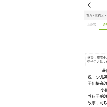

首页
>
国内营
>
主题营
选
摘要：
随着少
语学习方法，
暑假
说，少儿
子们提高
小孩
养孩子的
故事，可