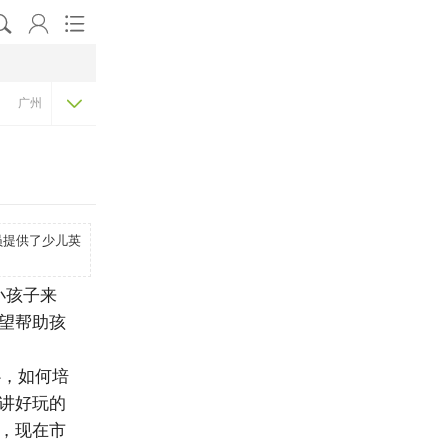




广州
山东
杭州
武汉
成都
西安
南京
深圳
安
员提供了少儿英
小孩子来
望帮助孩
，如何培
讲好玩的
，现在市