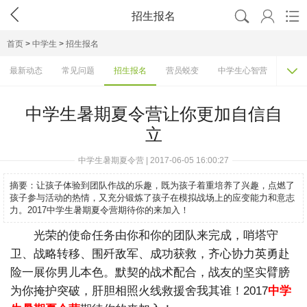




招生报名
首页
>
中学生
>
招生报名

最新动态
常见问题
招生报名
营员蜕变
中学生心智营
活动
中学生暑期夏令营让你更加自信自
立
中学生暑期夏令营 | 2017-06-05 16:00:27
摘要：
让孩子体验到团队作战的乐趣，既为孩子着重培养了兴趣，点燃了
孩子参与活动的热情，又充分锻炼了孩子在模拟战场上的应变能力和意志
力。2017中学生暑期夏令营期待你的来加入！
光荣的使命任务由你和你的团队来完成，哨塔守
卫、战略转移、围歼敌军、成功获救，齐心协力英勇赴
险一展你男儿本色。默契的战术配合，战友的坚实臂膀
为你掩护突破，肝胆相照火线救援舍我其谁！2017
中学