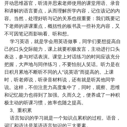
开动思维器官，听清并思索老师使用的课堂用语、录音
和讲解的语言要点，从而理解所学内容，记住该记的内
容。当然，处理好听与记的关系也很重要：我们既要记
下老师的讲课重点，概括性的板书及一些补充内容，又
不可因笔记而影响看、听和想。
学习英语，就是学会用英语做事，同学们要想提高自
己的口头交际能力，课上就要积极发言，主动进行口头
表达，参与对话表演。课堂上对话练习的时间应该充分
把握，大声地与同伴练习，不要怕别人笑话。听力是在
日积月累地不断听不同的人“说英语”而提高的。上课
时，听老师说，听录音材料说，还有就是听其他同学
说。这样，不但注意力高度集中了，同时，观察、思维
和记忆能力也得到了加强。久而久之，便养成了一种积
极主动的听课习惯，效率也随之提高。
3、重积累
语言知识的学习就是一个知识点累积的过程。语音，
词汇和语法是英语语言知识的三大要素。