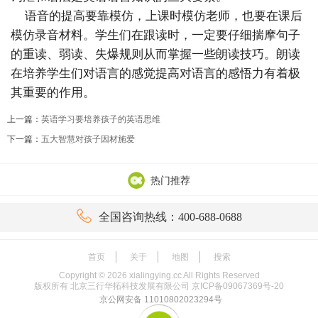
语音的提高要靠模仿，上课时模仿老师，也要在课后
模仿录音材料。学生们在跟读时，一定要仔细揣摩句子
的重读、弱读、失爆规则从而掌握一些朗读技巧。朗读
在培养学生们对语言的感觉提高对语言的感悟力有着极
其重要的作用。
上一篇：
英语学习要培养孩子的英语思维
下一篇：
五大智慧对孩子因材施爱
热门推荐

全国咨询热线：400-688-0688
首页
关于
地图
搜索
Copyright ©
2026
xialingying.cc All Rights Reserved
版权所有 北京三行华拓科技发展有限公司
京ICP备09067369号-20
京公网安备 11010802023294号