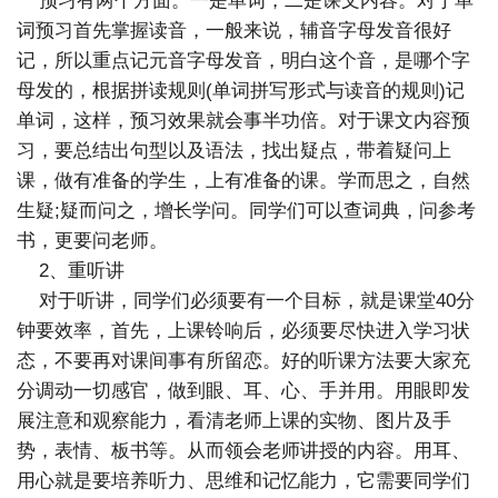
预习有两个方面。一是单词，二是课文内容。对于单
词预习首先掌握读音，一般来说，辅音字母发音很好
记，所以重点记元音字母发音，明白这个音，是哪个字
母发的，根据拼读规则(单词拼写形式与读音的规则)记
单词，这样，预习效果就会事半功倍。对于课文内容预
习，要总结出句型以及语法，找出疑点，带着疑问上
课，做有准备的学生，上有准备的课。学而思之，自然
生疑;疑而问之，增长学问。同学们可以查词典，问参考
书，更要问老师。
2、重听讲
对于听讲，同学们必须要有一个目标，就是课堂40分
钟要效率，首先，上课铃响后，必须要尽快进入学习状
态，不要再对课间事有所留恋。好的听课方法要大家充
分调动一切感官，做到眼、耳、心、手并用。用眼即发
展注意和观察能力，看清老师上课的实物、图片及手
势，表情、板书等。从而领会老师讲授的内容。用耳、
用心就是要培养听力、思维和记忆能力，它需要同学们