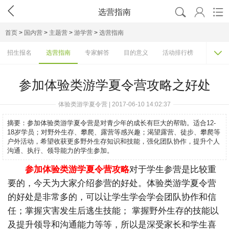




选营指南
首页
>
国内营
>
主题营
>
游学营
>
选营指南

招生报名
选营指南
专家解答
目的意义
活动排行榜
机构大
参加体验类游学夏令营攻略之好处
体验类游学夏令营 | 2017-06-10 14:02:37
摘要：
参加体验类游学夏令营是对青少年的成长有巨大的帮助。适合12-
18岁学员；对野外生存、攀爬、露营等感兴趣；渴望露营、徒步、攀爬等
户外活动，希望收获更多野外生存知识和技能，强化团队协作，提升个人
沟通、执行、领导能力的学生参加。
参加体验类游学夏令营攻略
对于学生参营是比较重
要的，今天为大家介绍参营的好处。体验类游学夏令营
的好处是非常多的，可以让学生学会学会团队协作和信
任；掌握灾害发生后逃生技能； 掌握野外生存的技能以
及提升领导和沟通能力等等，所以是深受家长和学生喜