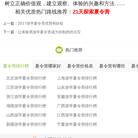
树立正确价值观，建立观察、体验的兴趣和方法……
相关优质热门路线推荐：
21天探索夏令营
上一篇：
2017游学夏令营优势和好处
下一篇：
让体验类游学夏令营成为你制胜的法宝
热门推荐
夏令营排行榜
夏令营哪家好
夏令营价格表
夏令营有哪些
夏
北京游学夏令营排行榜
上海游学夏令营排行榜
江苏游学夏令营排行榜
山东游学夏令营排行榜
浙江游学夏令营排行榜
安徽游学夏令营排行榜
湖南游学夏令营排行榜
广西游学夏令营排行榜
山西游学夏令营排行榜
江西游学夏令营排行榜
新疆游学夏令营排行榜
宁夏游学夏令营排行榜