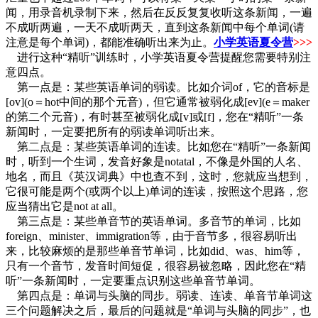
闻，用录音机录制下来，然后在反反复复收听这条新闻，一遍
不成听两遍，一天不成听两天，直到这条新闻中每个单词(请
注意是每个单词)，都能准确听出来为止。
小学英语夏令营
>>>
进行这种“精听”训练时，小学英语夏令营提醒您需要特别注
意四点。
第一点是：某些英语单词的弱读。比如介词of，它的音标是
[ov](o＝hot中间的那个元音)，但它通常被弱化成[ev](e＝maker
的第二个元音)，有时甚至被弱化成[v]或[f]，您在“精听”一条
新闻时，一定要把所有的弱读单词听出来。
第二点是：某些英语单词的连读。比如您在“精听”一条新闻
时，听到一个生词，发音好象是notatal，不像是外国的人名、
地名，而且《英汉词典》中也查不到，这时，您就应当想到，
它很可能是两个(或两个以上)单词的连读，按照这个思路，您
应当猜出它是not at all。
第三点是：某些单音节的英语单词。多音节的单词，比如
foreign、minister、immigration等，由于音节多，很容易听出
来，比较麻烦的是那些单音节单词，比如did、was、him等，
只有一个音节，发音时间短促，很容易被忽略，因此您在“精
听”一条新闻时，一定要重点识别这些单音节单词。
第四点是：单词与头脑的同步。弱读、连读、单音节单词这
三个问题解决之后，最后的问题就是“单词与头脑的同步”，也