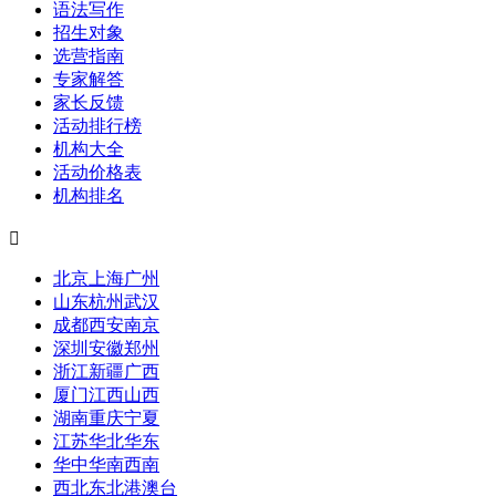
语法写作
招生对象
选营指南
专家解答
家长反馈
活动排行榜
机构大全
活动价格表
机构排名

北京
上海
广州
山东
杭州
武汉
成都
西安
南京
深圳
安徽
郑州
浙江
新疆
广西
厦门
江西
山西
湖南
重庆
宁夏
江苏
华北
华东
华中
华南
西南
西北
东北
港澳台