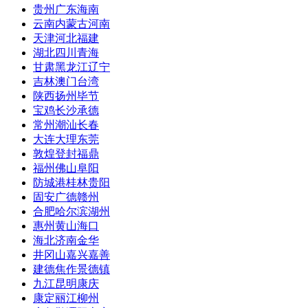
贵州
广东
海南
云南
内蒙古
河南
天津
河北
福建
湖北
四川
青海
甘肃
黑龙江
辽宁
吉林
澳门
台湾
陕西
扬州
毕节
宝鸡
长沙
承德
常州
潮汕
长春
大连
大理
东莞
敦煌
登封
福鼎
福州
佛山
阜阳
防城港
桂林
贵阳
固安
广德
赣州
合肥
哈尔滨
湖州
惠州
黄山
海口
海北
济南
金华
井冈山
嘉兴
嘉善
建德
焦作
景德镇
九江
昆明
康庆
康定
丽江
柳州