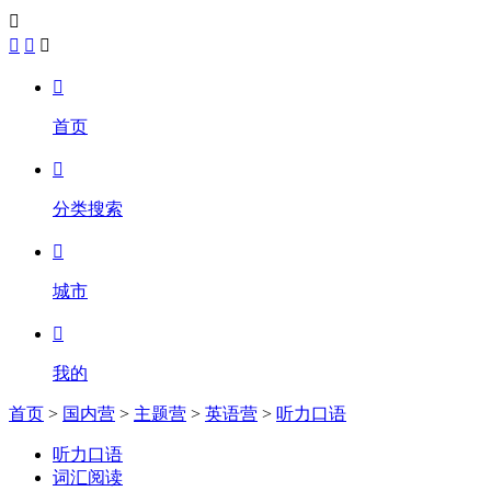





首页

分类搜索

城市

我的
首页
>
国内营
>
主题营
>
英语营
>
听力口语
听力口语
词汇阅读