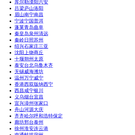
库尔勒
溧阳
六安
吕梁
庐山
洛阳
眉山
南宁
南昌
宁波
宁国
普洱
蓬莱
青岛
曲阜
秦皇岛
泉州
清远
秦岭
日照
苏州
绍兴
石家庄
三亚
沈阳
上饶
商丘
十堰
朔州
太原
泰安
台北
乌鲁木齐
无锡
威海
潍坊
温州
万宁
威宁
香港
西双版纳
西宁
西昌
咸宁
银川
义乌
烟台
宜昌
宜兴
漳州
张家口
舟山
河源
大庆
齐齐哈尔
呼和浩特
保定
廊坊
邢台
泰州
徐州
淮安
连云港
南通
蚌埠
宿州