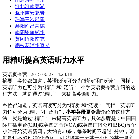
淮北
淮南
芜湖
滁州
吉安
龙岩
珠海
三沙
邵阳
襄阳
许昌
常德
南阳
恩施
郴州
黄冈
绵阳
南充
攀枝花
泸州
遵义
用精听提高英语听力水平
英语夏令营 | 2015-06-27 14:23:18
摘要：
各位都知道，英语阅读可分为“精读”和“泛读”，同样，
英语听力也可分为“精听”和“泛听”，小学英语夏令营介绍的这
种方法，就是通过“精听”，来提高英语听力。
各位都知道，英语阅读可分为“精读”和“泛读”，同样，英语听
力也可分为“精听”和“泛听”，
小学英语夏令营
介绍的这种方
法，就是通过“精听”，来提高英语听力，具体步骤是：中国国
际广播电台(CRI)或美国之音(VOA)或英国广播公司(BBC)每个
小时开始英语新闻，大约有20条，每条时间不超过1分钟，词
汇量也不超过200个单词，可以将某一天某一小时的某一条新