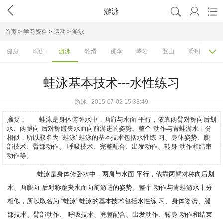




游泳
首页
>
学习资料
>
运动
>
游泳

健身
瑜伽
游泳
轮滑
跳伞
攀岩
登山
滑翔
滑
蛙泳基本技术---水性练习
游泳 | 2015-07-02 15:33:49
摘要：
蛙泳是身体俯卧水中，两肩与水面 平行，依靠两臂对称向后划
水、两腿向 后对称蹬夹水而向前游进的姿势。整个 动作与青蛙游水十分
相似，所以取名为 “蛙泳' 蛙泳的基本技术包括水性练 习、身体姿势、腿
部技术、臂部动作、 呼吸技术、完整配合、出发动作、转身 动作和结束
动作等。
蛙泳是身体俯卧水中，两肩与水面 平行，依靠两臂对称向后划
水、两腿向 后对称蹬夹水而向前游进的姿势。整个 动作与青蛙游水十分
相似，所以取名为 “蛙泳' 蛙泳的基本技术包括水性练 习、身体姿势、腿
部技术、臂部动作、 呼吸技术、完整配合、出发动作、转身 动作和结束