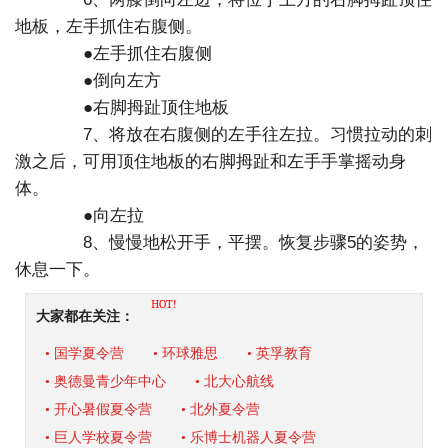
地板，左手抓住右腹侧。
●左手抓住右腹侧
●倒向左方
●右脚拇趾顶住地板
7、将放在右腹侧的左手往左拉。习惯拉动的刺
激之后，可用顶住地板的右脚拇趾和左手手掌摇动身
体。
●向左拉
8、慢慢地松开手，平摆。恢复步骤5的姿势，
休息一下。
HOT!
大家都在关注：
• 国学夏令营
• 环球雅思
• 英孚教育
• 奥德曼青少年中心
• 北大心航线
• 开心暑假夏令营
• 北外夏令营
• 巨人学校夏令营
• 乐博士机器人夏令营