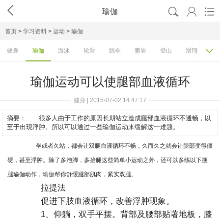




瑜伽
首页
>
学习资料
>
运动
>
瑜伽

健身
瑜伽
游泳
轮滑
跳伞
攀岩
登山
滑翔
滑
瑜伽运动可以使腿部血液循环
健身 | 2015-07-02 14:47:17
摘要：
很多人由于工作的原因长期站立造成腿部血液循环不通畅，以
至于出现浮肿。所以可以通过一些瑜伽运动来缓解这一难题。
坐或者久站，都会让双腿血液循环不畅，久而久之就会让腿部变得僵
硬，甚至浮肿。除了多泡脚，多抬腿这些简单小运动之外，还可以多练以下瘦
腿瑜伽动作，瑜伽帮你舒缓腿部肌肉，紧实双腿。
拉提法
促进下肢血液循环，改善浮肿现象。
1、仰躺，双手平摆。背部及腰部贴著地板，膝