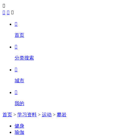





首页

分类搜索

城市

我的
首页
>
学习资料
>
运动
>
攀岩
健身
瑜伽