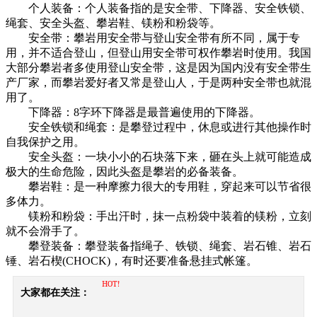
个人装备：个人装备指的是安全带、下降器、安全铁锁、
绳套、安全头盔、攀岩鞋、镁粉和粉袋等。
安全带：攀岩用安全带与登山安全带有所不同，属于专
用，并不适合登山，但登山用安全带可权作攀岩时使用。我国
大部分攀岩者多使用登山安全带，这是因为国内没有安全带生
产厂家，而攀岩爱好者又常是登山人，于是两种安全带也就混
用了。
下降器：8字环下降器是最普遍使用的下降器。
安全铁锁和绳套：是攀登过程中，休息或进行其他操作时
自我保护之用。
安全头盔：一块小小的石块落下来，砸在头上就可能造成
极大的生命危险，因此头盔是攀岩的必备装备。
攀岩鞋：是一种摩擦力很大的专用鞋，穿起来可以节省很
多体力。
镁粉和粉袋：手出汗时，抹一点粉袋中装着的镁粉，立刻
就不会滑手了。
攀登装备：攀登装备指绳子、铁锁、绳套、岩石锥、岩石
锤、岩石楔(CHOCK)，有时还要准备悬挂式帐篷。
HOT!
大家都在关注：