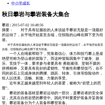
中小学成长
秋日攀岩与攀岩装备大集合
攀岩 | 2015-07-02 16:48:56
摘要：
对于具有征服欲的人来说徒手攀岩无疑是一顶最好
的运动了，从平地开始直至去端，任惊险的山峰在脚下变为坦
途。
对于具有征服欲的人来说徒手攀岩无疑是一顶最好的运动了，从平地开始直至
去端，任惊险的山峰在脚下变为坦途。
一个人在绳索帮助下，凭靠着信心、体力和技巧攀上悬崖
绝壁岢称为登山者的冒险了。而这种冒险因集中了健身、娱
乐、竞技于一体，要求参与者要具有 勇敢顽强、坚韧不拨的
拼搏精神，又要具有良好的柔韧性、节奏性和攀登技巧，在不
同的岩石上完成身体的腾挪、跳跃、转体、引体等惊险动作，
给人以优美、流畅、刺激、力量的享受。
近年来正越来越受到年轻人的喜爱，被称为“岩壁上的芭
蕾”。
攀岩的装备器材是攀岩运动的一部分，是攀岩者的安全保
证，尤其在自然岩壁的攀登中。因此平时要爱护装备并妥善保
管。攀岩装备分为个人装备和攀登装备。