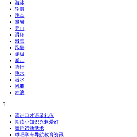
游泳
轮滑
跳伞
攀岩
登山
滑翔
滑雪
跑酷
蹦极
暴走
骑行
跳水
潜水
帆船
冲浪

演讲口才
语录
礼仪
阅读
小知识
兴趣爱好
舞蹈
运动
武术
球吧
学海导航
教育资讯