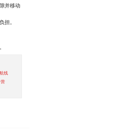
隙并移动
负担。
。
心航线
令营