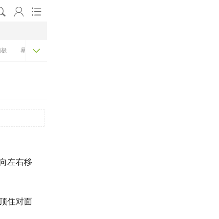




蹦极
暴走
骑行
跳水
潜水
帆船
冲浪
向左右移
顶住对面