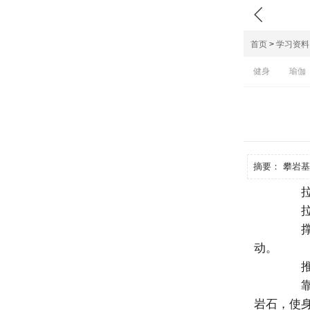

首页
>
学习资料
健身
瑜伽
摘要：
攀岩基
拉：
拉：
撑：
动。
推：
靠：
岩石，使