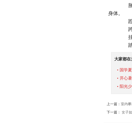
胀：
身体。
蹬：
跨：
挂：
踏：
大家都在
• 国学
• 开心
• 阳光
上一篇：
室内攀
下一篇：
女子如