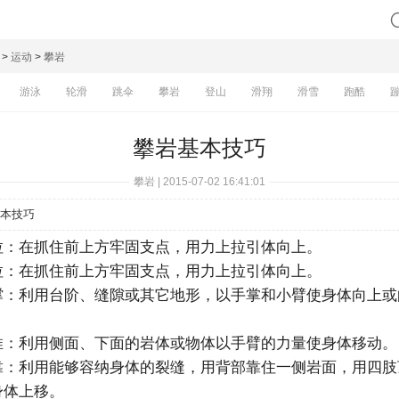
>
运动
>
攀岩
游泳
轮滑
跳伞
攀岩
登山
滑翔
滑雪
跑酷
攀岩基本技巧
攀岩 | 2015-07-02 16:41:01
本技巧
在抓住前上方牢固支点，用力上拉引体向上。
在抓住前上方牢固支点，用力上拉引体向上。
利用台阶、缝隙或其它地形，以手掌和小臂使身体向上或
利用侧面、下面的岩体或物体以手臂的力量使身体移动。
利用能够容纳身体的裂缝，用背部靠住一侧岩面，用四肢
身体上移。