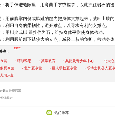
将手伸进缝隙里，用弯曲手掌或握拳，以此抓住岩石的缝
用前脚掌内侧或脚趾的蹬力把身体支撑起来，减轻上肢的
利用自身的柔韧性，避开难点，以寻求有利的支撑点。
用脚尖或脚 跟挂住岩石，维持身体平衡使身体移动。
利用脚前部下踏较大的支点，减轻上肢的负担，移动身体
HOT!
关注：
夏令营
• 环球雅思
• 英孚教育
• 奥德曼青少年中心
• 北大
暑假夏令营
• 北外夏令营
• 巨人学校夏令营
• 乐博士机器人夏
少儿俱乐部
岩舞出岩壁芭蕾
何练攀岩
热门推荐