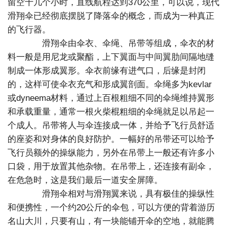
留空十几个小时，直线航程达到370公里，可以说，现代
滑翔伞已经彻底摆脱了降落伞的概念，而成为一种真正
的飞行器。
滑翔伞由伞衣、伞绳、吊带等组成，伞衣的材
料一般是用尼龙或聚酯，上下翼面与中间翼肋间隔地缝
制成一体形成翼形。伞衣前缘有进气口，后缘是封闭
的，这样可使伞衣充气和形成翼剖面。伞绳多为kevlar
或dyneema材料，通过上百根粗细不同的伞绳维持翼形
和承载重量，通常一根火柴棍粗细的伞绳就足以吊起一
个成人。吊带将人与伞连接成一体，并给予飞行员舒适
的座姿和对身体的良好防护。一幅好的吊带还可以给予
飞行员额外的操纵能力，另外在吊带上一般还有许多小
口袋，用于放置其他杂物。在吊带上，还连接有副伞，
在危急时，这是我们最后一道安全屏障。
滑翔伞相对与滑翔翼来说，具有极佳的操纵性
和便携性，一个约20公斤的伞包，可以方便的背着游历
名山大川，只要有山，有一块能铺开伞的空地，就能腾