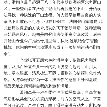
动，滑翔伞最早起源于八十年代中期欧洲的阿尔卑斯山
区，一些登山者在厌倦了登山后再疲惫的下山，开始设
法寻找一种快速的下山途径。何人最早使用改良的方块
伞飞下山坡已不可考，但在1984年，法国登山家路易.菲
龙使用改良后的方块伞成功的飞下勃朗峰后，这种运动
开始迅速风行。起初是由登山者使用高空伞改装，后来
开始由专业伞厂推出专用型号，从此 这项结合了冒险、
挑战与休闲的空中运动逐步形成了一项新的运动-"滑翔
伞"。
当你张开五颜六色的滑翔伞，依靠风力和速
度，从几百米甚至几千米的高山腾空而起时，山川大
地，尽收眼底，清风掠过耳际，紧张的心情顿时化作悠
然。人与伞好似溶为一体，按照你的意愿上升和盘旋，
感受天地之间驾御自我的刺激和满足。
滑翔伞是一种全柔性冲压式翼型伞，当伞衣充
气后形成类似飞机机翼的形状，前方的空气从上、下翼
面分开流过，产生升力。由于滑翔伞没有动力，所以在