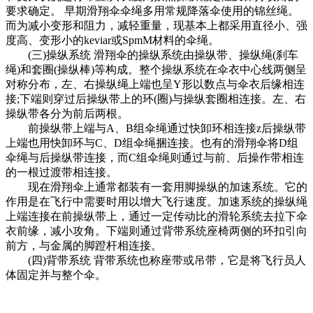
要求确定。 早期滑翔伞伞绳多用常规降落伞使用的锦丝绳。
而为减小变形和阻力，减轻重量，现基本上都采用直径小、强
度高、变形小的keviar或SpmM材料的伞绳。
(三)操纵系统 滑翔伞的操纵系统由操纵带、操纵绳(刹车
绳)和套圈(操纵棒)等构成。整个操纵系统在伞衣中心线两侧呈
对称分布，左、右操纵绳上端也呈Y形以数点与伞衣后缘相连
接;下端则穿过后操纵带上的环(圈)与操纵套圈相连接。左、右
操纵带各分为前后两根。
前操纵带上端与A、B组伞绳通过快卸环相连接z后操纵带
上端也用快卸环与C、D组伞绳捆连接。也有的滑翔伞将D组
伞绳与后操纵带连接，而C组伞绳则通过与前、后操作带相连
的一根过渡带相连接。
现在滑翔伞上通常都装有一套用脚操纵的加速系统。它的
作用是在飞行中需要时用以增大飞行速度。加速系统的操纵绳
上端连接在前操纵带上，通过一定传动比的滑轮系统去拉下伞
衣前缘，减小攻角。下端则通过背带系统座椅两侧的环扣引向
前方，与金属的脚蹬杆相连接。
(四)背带系统 背带系统也称座带或吊带，它是将飞行员人
体固定并与整个伞。