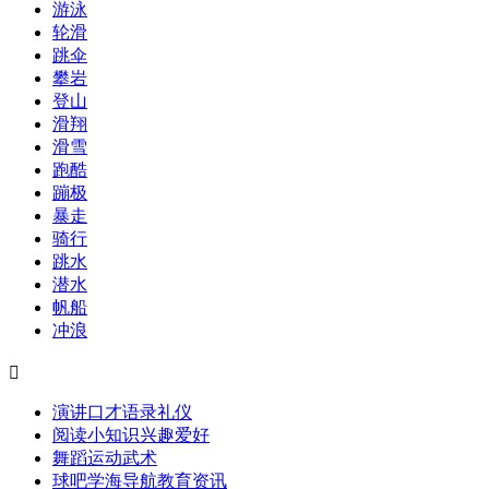
游泳
轮滑
跳伞
攀岩
登山
滑翔
滑雪
跑酷
蹦极
暴走
骑行
跳水
潜水
帆船
冲浪

演讲口才
语录
礼仪
阅读
小知识
兴趣爱好
舞蹈
运动
武术
球吧
学海导航
教育资讯