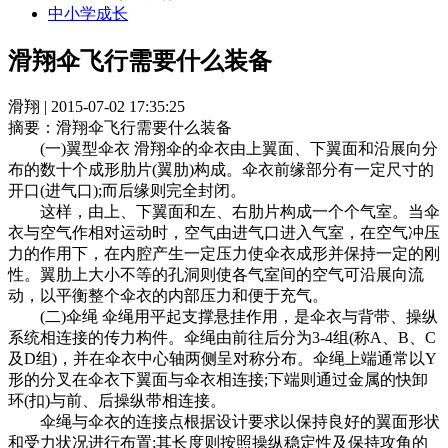
中小学成长
滑翔伞飞行需要什么装备
滑翔 | 2015-07-02 17:35:25
摘要：
滑翔伞飞行需要什么装备
(一)翼型伞衣 滑翔伞的伞衣由上翼面、下翼面和沿展向分
布的数十个成形肋片(翼肋)构成。伞衣前缘部分有一定尺寸的
开口(进气口);而后缘则完全封闭。
这样，由上、下翼面和左、右肋片构成一个个气室。当伞
衣与空气作相对运动时，空气由进气口进入气室，在空气冲压
力的作用下，在内腔产生一定压力使伞衣成形并保持一定的刚
性。翼肋上大小不等的孔洞则使各气室间的空气可沿展向流
动，以平衡整个伞衣的内部压力和便于充气。
(二)伞绳 伞绳用平起支撑悬挂作用，是伞衣与背带、操纵
系统相连接的传力构件。伞绳由前往后分为3-4组(称A、B、C
及D组)，并在伞衣中心轴两侧呈对称分布。伞绳上端通常以Y
形的分叉在伞衣下翼面与伞衣相连接;下端则通过金属的快卸
环(扣)与前、后操纵带相连接。
伞绳与伞衣的连接点根据设计要求以保持良好的翼面形状
和受力状况进行布置;其长度则按照操纵稳定性及保持攻角的