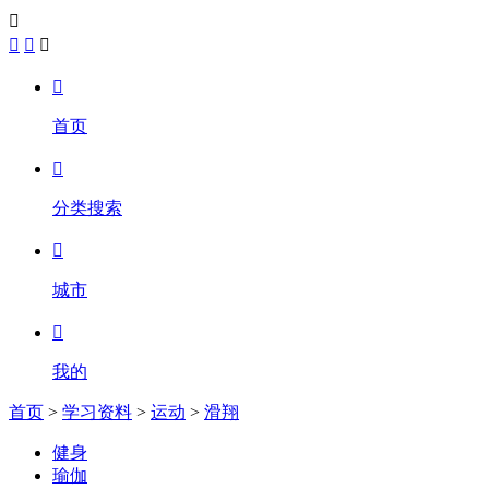





首页

分类搜索

城市

我的
首页
>
学习资料
>
运动
>
滑翔
健身
瑜伽