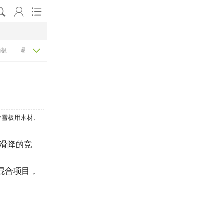




蹦极
暴走
骑行
跳水
潜水
帆船
冲浪
雪板用木材、
滑降的竞
混合项目，