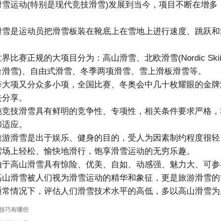
运动(特别是现代竞技滑雪)发展到当今，项目不断在增多
是运动员把滑雪板装在靴底上在雪地上进行速度、跳跃和
赛正规的大项目分为：高山滑雪、北欧滑雪(Nordic Skii
台滑雪)、自由式滑雪、冬季两项滑雪、雪上滑板滑雪等。
项又分众多小项，全国比赛、冬奥会中几十枚耀眼的金牌
去分享。
技滑雪具有鲜明的竞争性、专项性，相关条件要求严格，
和适应。
滑雪是出于娱乐、健身的目的，受人为因素制约程度很轻
雪场上轻松、愉快地滑行，饱享滑雪运动的无穷乐趣。
高山滑雪具有惊险、优美、自如、动感强、魅力大、可参
高山滑雪被人们视为滑雪运动的精华和象征，更是旅游滑雪的
通常情况下，评估人们滑雪技术水平的高低，多以高山滑雪为
技巧有哪些