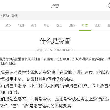
滑雪
>
运动
>
滑雪
游泳
轮滑
跳伞
攀岩
登山
滑翔
滑雪
跑酷
什么是滑雪
滑雪 | 2015-07-02 18:14:33
运动员把滑雪板装在靴底上在雪地上进行速度、跳跃和滑降的竞赛运动。滑
料混合制成。
是运动员把滑雪板装在靴底上在雪地上进行速度、跳跃和
滑雪板用木材、金属材料和塑料混合制成。
滑雪由滑降，小回转和大回转(障碍滑雪)组成。高山滑雪
个项目组成。
成站立姿态，手持滑雪杖、足踏滑雪板在雪面上滑行的运
、“板”、“雪”、“滑”是滑雪运动的关键要素。