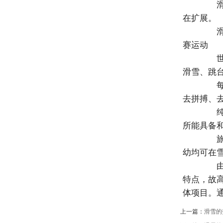
滑雪
在扩展。
滑雪
赛运动
世界比
滑雪、跳
每大
去拼搏、
纯竞
所能具备
旅游
幼均可在
由于
特点，故
体项目。
上一篇：
滑雪的