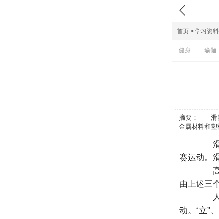

首页
>
学习资料
健身
瑜伽
摘要：
滑雪是
金属材料和塑
滑雪
赛运动。
高山
由上述三
人们
动。“立”