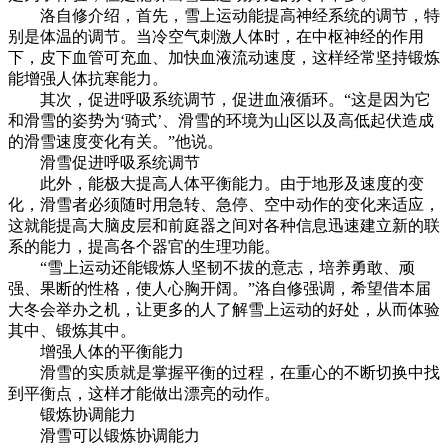
洛自修介绍，首先，雪上运动能提高神经系统的调节，特
别是体温的调节。当冷空气刺激人体时，在中枢神经的作用
下，皮下血管可充血、加快血液流动速度，这样经常坚持锻炼
能增强人体抗寒能力。
其次，促进呼吸系统调节，促进血液循环。“这是因为它
和滑雪的姿势为‘骑式’、滑雪的环境为山区以及高低起伏造成
的滑雪速度变化有关。”他说。
滑雪促进呼吸系统调节
此外，能极大提高人体平衡能力。由于地形及速度的变
化，滑雪者必须随时用急转、急停、空中动作的变化来适应，
这就能提高大脑皮层和前庭器之间对各种信息迅速建立新的联
系的能力，提高各个器官的生理功能。
“雪上运动还能锻炼人坚韧不拔的意志，培养勇敢、顽
强、果断的性格，使人心胸开阔。”洛自修强调，希望借本届
大冬会举办之机，让更多的人了解雪上运动的好处，从而体验
其中、锻炼其中。
增强人体的平衡能力
滑雪的实质就是掌握平衡的过程，在重心的不断切换中找
到平衡点，这样才能做出漂亮的动作。
锻炼协调能力
滑雪可以锻炼协调能力