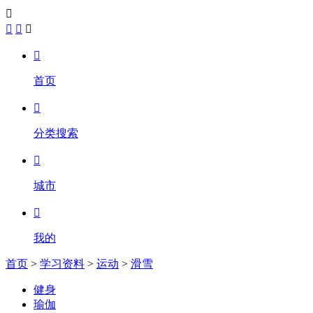





首页

分类搜索

城市

我的
首页
>
学习资料
>
运动
>
滑雪
健身
瑜伽