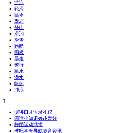
游泳
轮滑
跳伞
攀岩
登山
滑翔
滑雪
跑酷
蹦极
暴走
骑行
跳水
潜水
帆船
冲浪

演讲口才
语录
礼仪
阅读
小知识
兴趣爱好
舞蹈
运动
武术
球吧
学海导航
教育资讯