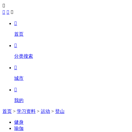





首页

分类搜索

城市

我的
首页
>
学习资料
>
运动
>
登山
健身
瑜伽