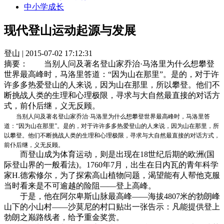
中小学成长
现代登山运动起源与发展
登山 | 2015-07-02 17:12:31
摘要：
当别人问及著名登山家乔治·马洛里为什么想攀登
世界最高峰时，马洛里答道：“因为山在那里”。是的，对于许
许多多热爱登山的人来说，因为山在那里，所以攀登。他们不
断挑战人类的生理和心理极限，寻求与大自然最直接的对话方
式，前仆后继，义无反顾。
当别人问及著名登山家乔治·马洛里为什么想攀登世界最高峰时，马洛里答
道：“因为山在那里”。是的，对于许许多多热爱登山的人来说，因为山在那里，所
以攀登。他们不断挑战人类的生理和心理极限，寻求与大自然最直接的对话方式，
前仆后继，义无反顾。
而登山成为体育运动，则是出现在18世纪后期的欧洲(国
际登山界的一般看法)。1760年7月，出生在日内瓦的青年科学
家H.德索修尔，为了探索高山植物问题，渴望能有人帮他克服
当时看来是不可逾越的险阻——登上高峰。
于是，他在阿尔卑斯山脉最高峰——海拔4807米的勃朗峰
山下的小山村——沙莫尼的村口贴出一张告示：凡能提供登上
勃朗之巅路线者，给予重金奖赏。