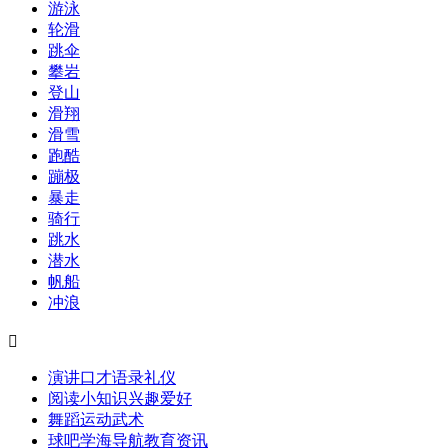
游泳
轮滑
跳伞
攀岩
登山
滑翔
滑雪
跑酷
蹦极
暴走
骑行
跳水
潜水
帆船
冲浪

演讲口才
语录
礼仪
阅读
小知识
兴趣爱好
舞蹈
运动
武术
球吧
学海导航
教育资讯