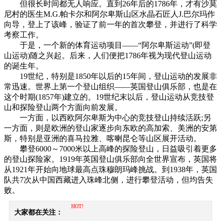
但很长时间都无人响应。直到26年后的1786年，才有沙莫
尼村的医生M.G.帕卡尔和阿尔卑斯山区水晶石匠人J.巴尔玛作
向导，登上了该峰，验证了前一年的首次攀登，并进行了科学
考察工作。
于是，一个新的体育运动项目——“阿尔卑斯运动”(即登
山运动)随之兴起。后来，人们便把1786年视为现代登山运动
的诞生年。
19世纪，特别是1850年以后的15年间，登山运动的发展非
常迅速。世界上第一个登山组织——英国登山俱乐部，也是在
这个时期(1857年)建立的。19世纪末以后，登山运动从竞技登
山和探险登山两个方面向前发展。
一方面，以西欧阿尔卑斯为中心的竞技登山持续活跃;另
一方面，则是欧洲的登山家逐步向东欧的高加索、美洲的安第
斯，特别是亚洲的喜马拉雅、喀喇昆仑等山区展开活动。
攀登6000～7000米以上高峰的探险登山，日益吸引着更多
的登山探险家。1919年英国登山俱乐部向全世界宣布，英国将
从1921年开始向地球最高点珠穆朗玛峰挑战。到1938年，英国
队共7次从中国西藏进入珠峰北侧，进行攀登活动，但均告失
败。
HOT!
大家都在关注：