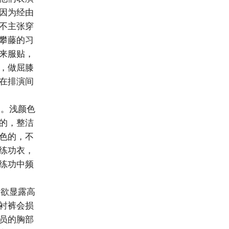
因为经由
不主张穿
攀藤的习
来服贴，
，做屈膝
在排演间
。浅颜色
的，整洁
色的，不
练功衣，
练功中频
欲显露高
衬裤会损
员的胸部