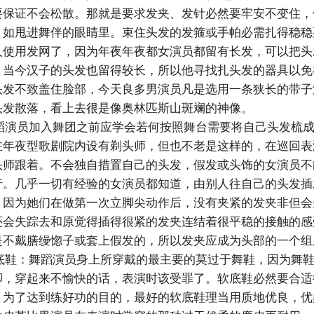
要保证不会松散。那就是要求发夹、发针必然要牢安不变住，
，如甩进舞伴的眼睛里。束住头发的发箍或手帕必需扎得稳稳
人使用发网了，因为年夜年夜都女演员都留有长发，可以把头
。当今汉子的头发也留得较长，所以他寻找扎头发的器具以免
头发不致盖住脸部，今天良多男演员凡是选用一条狭长的带子
头发散落，看上去很是像奥林匹斯山斑斓的神像。
演员加入舞团之前应学会若何按照舞台需要将自己头发梳成
在年夜型歌剧院内设有剃头师，但也不老是这样的，在巡回表
头师跟着。不会独自措置自己的头发，假发或头饰的女演员不
行。几乎一切有经验的女演员都知道，由别人往自己的头发插
，因为她们在做第一次立脚尖动作后，没有夹紧的发夹非但会
还会失踪去和原觉得插得很紧的发夹连结着很平稳的接触的感
是不戴膳缦惚子或套上假发的，所以发夹应成为头部的一个组
鞋：舞蹈演员身上所穿戴的最主要的莫过于舞鞋，因为舞鞋
脚，穿起来不愉快的话，表演时该受罪了。软底鞋必然要合适
。为了达到练好功的目的，最好的软底鞋理当用质地优良，优