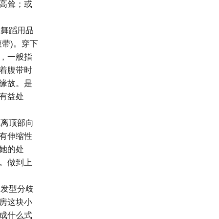
高耸；或
舞蹈用品
带)。穿下
，一般指
着腹带时
缘故。是
有益处
离顶部向
有伸缩性
她的处
。做到上
发型分歧
房这块小
成什么式