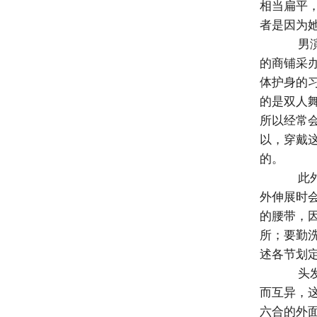
相当扁平
者是因为
男演
的商铺采
体护身的
的是双人
所以经常
以，穿戴
的。
此外
外伸展时
的腰带，
所；要勤
述各节划
头发
而互异，
六合的外