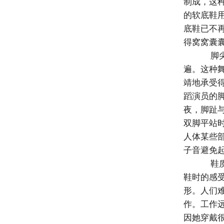
制成，这
的软底鞋
底鞋已不
得窝窝囊
脚尖
遍。这种
靖地承受
蹈演员的
夜，脚趾
双脚平站
人体某些
子音避免
鞋质
鞋时的感
形。人们
作。工作
因她穿戴