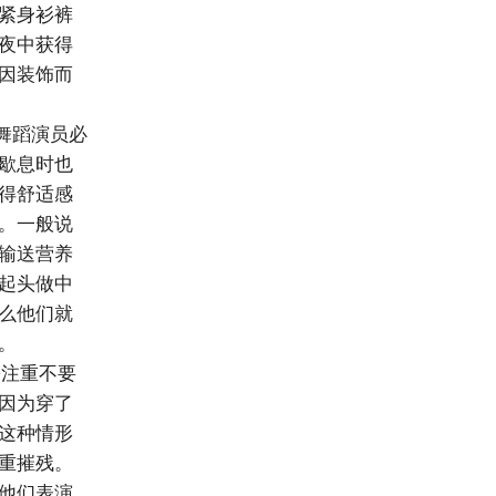
紧身衫裤
夜中获得
因装饰而
舞蹈演员必
歇息时也
得舒适感
。一般说
输送营养
起头做中
么他们就
。
注重不要
因为穿了
这种情形
重摧残。
他们表演