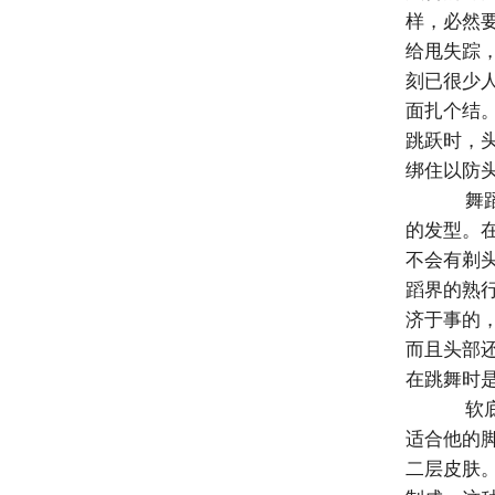
样，必然
给甩失踪
刻已很少
面扎个结
跳跃时，
绑住以防
舞蹈
的发型。
不会有剃
蹈界的熟
济于事的
而且头部
在跳舞时
软底
适合他的
二层皮肤