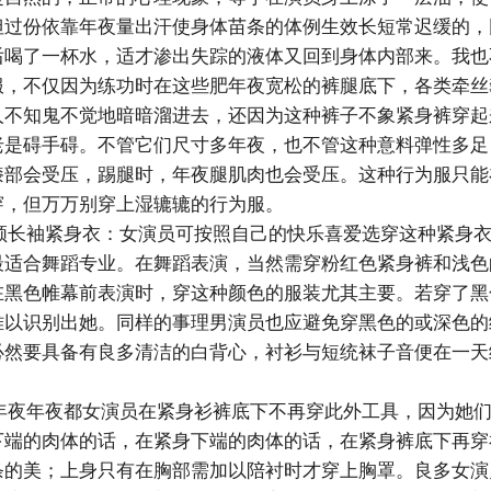
但过份依靠年夜量出汗使身体苗条的体例生效长短常迟缓的，
后喝了一杯水，适才渗出失踪的液体又回到身体内部来。我也
服，不仅因为练功时在这些肥年夜宽松的裤腿底下，各类牵丝
人不知鬼不觉地暗暗溜进去，还因为这种裤子不象紧身裤穿起
老是碍手碍。不管它们尺寸多年夜，也不管这种意料弹性多足
膝部会受压，踢腿时，年夜腿肌肉也会受压。这种行为服只能
穿，但万万别穿上湿辘辘的行为服。
长袖紧身衣：女演员可按照自己的快乐喜爱选穿这种紧身衣
最适合舞蹈专业。在舞蹈表演，当然需穿粉红色紧身裤和浅色
在黑色帷幕前表演时，穿这种颜色的服装尤其主要。若穿了黑
难以识别出她。同样的事理男演员也应避免穿黑色的或深色的
必然要具备有良多清洁的白背心，衬衫与短统袜子音便在一天
。
夜年夜都女演员在紧身衫裤底下不再穿此外工具，因为她们
下端的肉体的话，在紧身下端的肉体的话，在紧身裤底下再穿
条的美；上身只有在胸部需加以陪衬时才穿上胸罩。良多女演