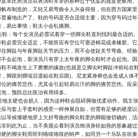
种皮革比男演员在表演时常穿的那种过于优柔的鹿皮更耐用。
用帆布制造的，又轻又易弯曲令人兴奋得很，但在西方国家里
再普遍地出产了。鞋的号码是否合适很主要，因为穿号码过年
囊，易出事情；鞋太小会轧痛脚。
鞋：每个女演员必需试着穿一些脚尖鞋直到找到最合适的。
舞鞋必需完全适足，不能答应有空位可塞进棉花或者橡胶。它
得住脚趾与年夜脚趾关节的压力，而不会使趾关节弯曲。经验
脚不会起泡，新演员只有穿上太年夜的脚尖鞋时才会起泡。因
与鞋不竭发生上下磨擦的缘故(也就是立脚尖时脚趾冲前站在
时，脚跟则猬缩后退贴在鞋后跟)。尼龙紧身裤也会造成人体
部位的痛苦悲伤，尤其会引起轻易出汗的脚的痛苦悲伤。应采
起泡，预防总比医治有用得多。
地太硬也会损人，因为这种鞋会阻碍脚做优柔动作。我主张
受应与套上手套时的感受一样伸展自如，但需有足够的硬度以
难以等候僵硬地穿上欠好弯曲的脚尖鞋里的脚能做切确的，活
远非到此为止，当不美观众看到演员饰演身轻如燕的形象越过
很硬的脚尖鞋而听到咯吱咯吱的响声，如同另一个乐队在吹奏