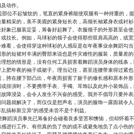
相及动作。
部位不起皱纹的，笔直的紧身裤能使双腿有一种持重的，挺
质量精采的，美不美观的紧身短长衣，高领长袖紧身衣或衬衫
来好象已服装定妥，筹备好起舞了。衣服领子的外形甚至会使
，或拉长。例如，马球衫的领子会使得那些双肩高高的，或宽
外难看，会使得穿这种球衫的人感应是在年夜事业余舞蹈勾当
圆形的短裙对丰满的臀部来说也是件灾难性的服装，质量差的
最理想的情形是，没有任何工具损害着舞蹈演员身体的线条，
穿上肥年夜的袖子或裙子。理当记住，甚至连腰带束得过紧也
端，胯在腰下部凸出，年夜而损害了躯干的修长感和原本外形
训或排演时，不要携带手表、手镯、耳饰以及此外小装饰品，
起故障浸染，会令人发生不兴奋的感受。我并不倡导只要外表
切问题就解决了，而仅仅是想声名，演员的服饰一露面就令人
不乱搞标新立异”的感受未尝不是个利益。
舞蹈演员事先已筹备好会碰着良多坚苦和懊恼，但却怀着不
情感进行工作。有些真的负了伤的或不成避免地负了点小伤的