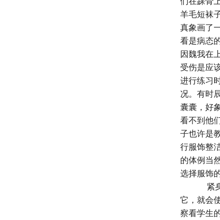
们在踝骨
羊毛短袜
真象画了
看是病态
因魏我在
受伤是应
进行练习
况。有时
囊囊，好
看不到他
子也许是
行服饰整
的体例当
选择服饰
紧身
它，就会
察看学生