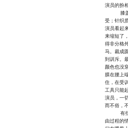
演员的扮
膝盖
受；针织
演员看起
来缩短了
得非分格
马。裁成
到训斥。
颜色也没
膜在腰上
住，在受
工具只能
演员，一
而不俗，
有些
由过程的