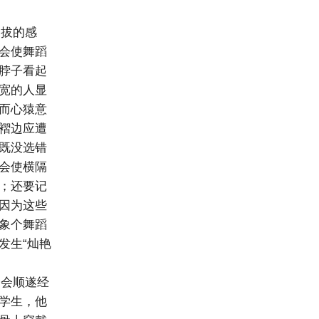
拔的感
会使舞蹈
脖子看起
宽的人显
而心猿意
褶边应遭
既没选错
会使横隔
；还要记
因为这些
象个舞蹈
发生“灿艳
会顺遂经
学生，他