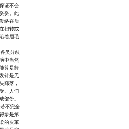
保证不会
妥妥。此
发络在后
在扭转或
沿着眉毛
各类分歧
演中当然
能算是舞
发针是无
失踪落，
受。人们
成部份。
若不完全
得象是第
柔的皮革