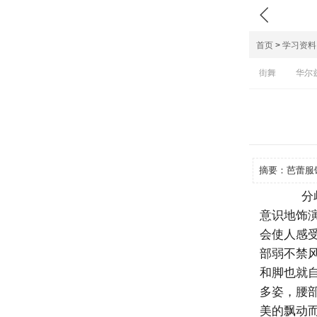

首页
>
学习资料
街舞
华尔
摘要：
芭蕾服
分歧
意识地饰
会使人感
部弱不禁
和脚也就
多姿，腰
美的飘动