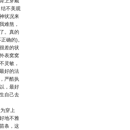
骨上穿戴
。结不美观
神状况来
我难熬，
了。真的
正确的)。
很差的状
外表窝窝
不灵敏，
最好的法
，严酷执
以，最好
生自己去
为穿上
好地不雅
苗条，这