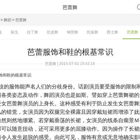
芭蕾舞
>
舞蹈
>
芭蕾舞
兹
探戈
拉丁舞
肚皮舞
钢管舞
民族舞
爵士舞
芭蕾舞
芭蕾服饰和鞋的根基常识
芭蕾舞 | 2015-07-02 15:43:16
饰和鞋的根基常识
的服饰能声名人们的分歧身份。话剧演员要受服饰的限制
演各类姿态及动作，舞蹈演员也是如斯。譬如穿上芭蕾舞裙的
受女芭蕾舞演员的上身长。这种感受有利于防止发生女芭蕾舞
风的错觉，女演员因为双腿完全裸露且因穿戴短裙而增添了妩
自然则然地绷紧。若穿戴垂荡的长裙，女演员的线条自瘸景Ｍ
部可以随意扭动，还可采用更多的屈膝动作。因为操作了长裙
而令人发生超脱的感受。由此可见，服饰有意或无意地确实影