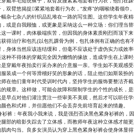
上穿戴羊毛短统袜子，双臂及腰紧紧地套着行为衣，他们在踝
子，双臂悠揭捉紧紧地套着行为衣，“发疼”的咽喉绕着领巾
一幅杂七杂八的针织品乱堆在一路的写生图。这些学生年夜精
的，或是自我顾恤，或更象是采纳这么一种立场：你们理当替
上这一课时，肉体极端疾苦，但因我的身体素质刚烈而顶下来
该获得治疗和包扎(以包扎踝骨为例，包扎体例有正确的也有不
时，身体当然应该连结缓和，但毫不应该处于虚伪实力或效率
辰这种不得体的穿戴完全因为懒惰的缘故，造成学生在上课时
象是穿戴年夜拍卖行采办来的介意服一亲。学生如不美观感受
们服装成一个何等滑稽好笑的形象的话，阻止他们如斯装扮的
教师在他们童年时代受训时代内，坚持学生的服饰要整洁齐截
洁的规章。这样做，可能会故障和限制学生的个性的成长，是
然是早点对他们灌注贯注一些审美不美观，然后才可以听任学
的颜色和式样，并但愿他们不会丢弃先前培育起来的情趣。
衫裤：年夜我小我来说，我是强烈否决黑色紧身衫裤的，因
使腿部的暗影失踪去了立体感，而教师年夜这种立体感才能更
的肌肉勾当。良多女演员认为穿上黑色紧身衫裤会使身体显得