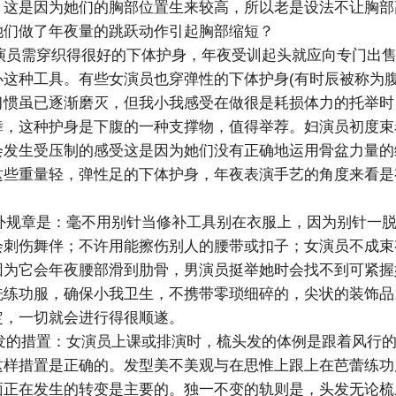
，这是因为她们的胸部位置生来较高，所以老是设法不让胸部
她们做了年夜量的跳跃动作引起胸部缩短？
员需穿织得很好的下体护身，年夜受训起头就应向专门出售
办这种工具。有些女演员也穿弹性的下体护身(有时辰被称为腹
习惯虽已逐渐磨灭，但我小我感受在做很是耗损体力的托举时
舞，这种护身是下腹的一种支撑物，值得举荐。妇演员初度束
会发生受压制的感受这是因为她们没有正确地运用骨盆力量的
这些重量轻，弹性足的下体护身，年夜表演手艺的角度来看是
规章是：毫不用别针当修补工具别在衣服上，因为别针一脱
会刺伤舞伴；不许用能擦伤别人的腰带或扣子；女演员不成束
因为它会年夜腰部滑到肋骨，男演员挺举她时会找不到可紧握
洗练功服，确保小我卫生，不携带零琐细碎的，尖状的装饰品
定，一切就会进行得很顺遂。
的措置：女演员上课或排演时，梳头发的体例是跟着风行的
这样措置是正确的。发型美不美观与在思惟上跟上在芭蕾练功
面正在发生的转变是主要的。独一不变的轨则是，头发无论梳