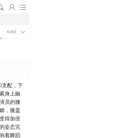




机械舞
现代舞
古典舞
和支配，下
紧身上融
演员的腰
媚，膝盖
变得加倍
的姿态完
响着舞蹈