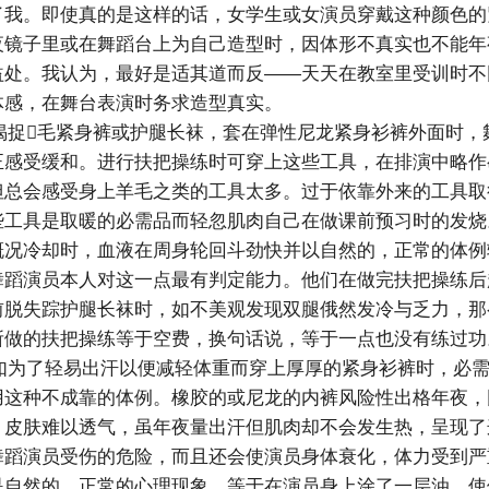
了我。即使真的是这样的话，女学生或女演员穿戴这种颜色的
夜镜子里或在舞蹈台上为自己造型时，因体形不真实也不能年
益处。我认为，最好是适其道而反――天天在教室里受训时不
体感，在舞台表演时务求造型真实。
捉毛紧身裤或护腿长袜，套在弹性尼龙紧身衫裤外面时，
正感受缓和。进行扶把操练时可穿上这些工具，在排演中略作
但总会感受身上羊毛之类的工具太多。过于依靠外来的工具取
些工具是取暖的必需品而轻忽肌肉自己在做课前预习时的发烧
概况冷却时，血液在周身轮回斗劲快并以自然的，正常的体例
舞蹈演员本人对这一点最有判定能力。他们在做完扶把操练后
前脱失踪护腿长袜时，如不美观发现双腿俄然发冷与乏力，那
所做的扶把操练等于空费，换句话说，等于一点也没有练过功
为了轻易出汗以便减轻体重而穿上厚厚的紧身衫裤时，必需
用这种不成靠的体例。橡胶的或尼龙的内裤风险性出格年夜，
，皮肤难以透气，虽年夜量出汗但肌肉却不会发生热，呈现了
舞蹈演员受伤的危险，而且还会使演员身体衰化，体力受到严
是自然的，正常的心理现象，等于在演员身上涂了一层油，使