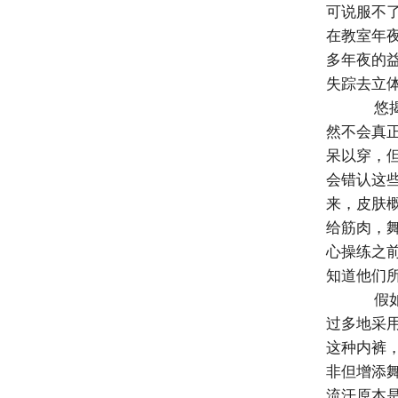
可说服不
在教室年
多年夜的
失踪去立
悠揭
然不会真
呆以穿，
会错认这
来，皮肤
给筋肉，
心操练之
知道他们
假如
过多地采
这种内裤
非但增添
流汗原本