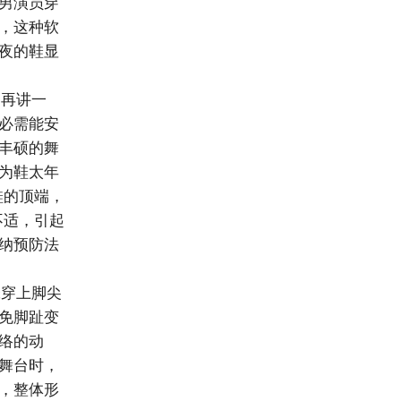
男演员穿
，这种软
夜的鞋显
再讲一
必需能安
丰硕的舞
为鞋太年
鞋的顶端，
不适，引起
纳预防法
穿上脚尖
免脚趾变
络的动
舞台时，
，整体形