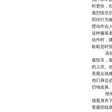
时更快，
激烈练功
田径行为
惯动作会
这种服装
动作时，
歇歇息时
高领
最悦耳，
的上衣。
美观众就
他们身边
仍地改换
绝年
领紧身衣
害腿部线