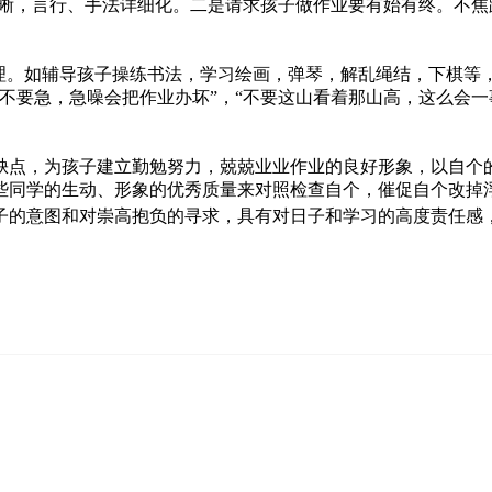
清晰，言行、手法详细化。二是请求孩子做作业要有始有终。不
。
。如辅导孩子操练书法，学习绘画，弹琴，解乱绳结，下棋等
不要急，急噪会把作业办坏”，“不要这山看着那山高，这么会一
点，为孩子建立勤勉努力，兢兢业业作业的良好形象，以自个的
些同学的生动、形象的优秀质量来对照检查自个，催促自个改掉
的意图和对崇高抱负的寻求，具有对日子和学习的高度责任感，