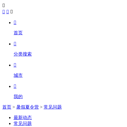





首页

分类搜索

城市

我的
首页
>
暑假夏令营
>
常见问题
最新动态
常见问题