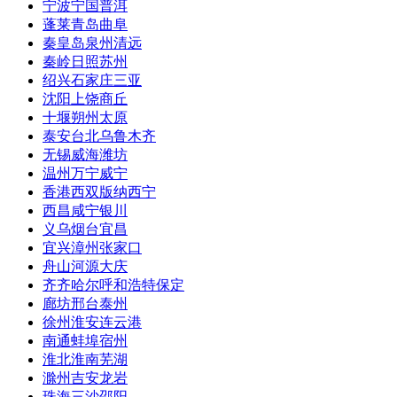
宁波
宁国
普洱
蓬莱
青岛
曲阜
秦皇岛
泉州
清远
秦岭
日照
苏州
绍兴
石家庄
三亚
沈阳
上饶
商丘
十堰
朔州
太原
泰安
台北
乌鲁木齐
无锡
威海
潍坊
温州
万宁
威宁
香港
西双版纳
西宁
西昌
咸宁
银川
义乌
烟台
宜昌
宜兴
漳州
张家口
舟山
河源
大庆
齐齐哈尔
呼和浩特
保定
廊坊
邢台
泰州
徐州
淮安
连云港
南通
蚌埠
宿州
淮北
淮南
芜湖
滁州
吉安
龙岩
珠海
三沙
邵阳