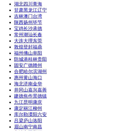
湖北
四川
青海
甘肃
黑龙江
辽宁
吉林
澳门
台湾
陕西
扬州
毕节
宝鸡
长沙
承德
常州
潮汕
长春
大连
大理
东莞
敦煌
登封
福鼎
福州
佛山
阜阳
防城港
桂林
贵阳
固安
广德
赣州
合肥
哈尔滨
湖州
惠州
黄山
海口
海北
济南
金华
井冈山
嘉兴
嘉善
建德
焦作
景德镇
九江
昆明
康庆
康定
丽江
柳州
库尔勒
溧阳
六安
吕梁
庐山
洛阳
眉山
南宁
南昌