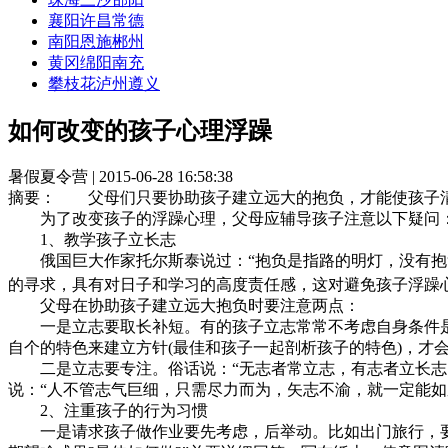
襄阳
许昌
常德
南阳
恩施
郴州
黄冈
绵阳
南充
攀枝花
泸州
遵义
如何改变的孩子心理浮躁
暑假夏令营 | 2015-06-28 16:58:38
摘要：
父母们只要协助孩子建立远大的抱负，才能使孩子清
为了改变孩子的浮躁心理，父母应辅导孩子注意以下疑问
1、教学孩子立长志
俄国巨大作家托尔斯泰说过：“抱负是指路的明灯，没有抱负
的寻求，具有对日子和学习的高度责任感，这对避免孩子浮躁
父母在协助孩子建立远大抱负时要注意两点：
一是立志要取长补短。有的孩子立志常常不考虑自身条件是
自个的特色来建立方针(最佳和孩子一起剖析孩子的特色)，才
二是立志要专注。俗话说：“无志者常立志，有志者立长志。
说：“人不管志气巨细，只需尽力而为，矢志不渝，就一定能
2、注重孩子的行为习惯
一是请求孩子做作业要先考虑，后举动。比如出门旅行，要先