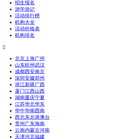
招生报名
游学游记
活动排行榜
机构大全
活动价格表
机构排名

北京
上海
广州
山东
杭州
武汉
成都
西安
南京
深圳
安徽
郑州
浙江
新疆
广西
厦门
江西
山西
湖南
重庆
宁夏
江苏
华北
华东
华中
华南
西南
西北
东北
港澳台
贵州
广东
海南
云南
内蒙古
河南
天津
河北
福建