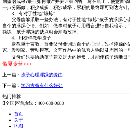
期望啥成果?最佳如何做?”并要详细回答，写在纸上，使意图
一点分隔做，积少成多、积沙成塔，累积的最终即可到达方针
3、有对于性地“锻炼”
父母能够采取一些办法，有对于性地“锻炼”孩子的浮躁心理
自个的浮躁心情。例如，做事时孩子可用语言进行自我暗示，“
操练，孩子浮躁的缺点就会渐渐改掉。
4、用榜样教学孩子
身教重于言教。首要父母要调适自个的心理，改掉浮躁的缺
家、发明家、劳动模范、文艺作品中的优秀人物以及周围的一
父母们只要协助孩子建立远大的抱负，才能使孩子清晰日子
假夏令营>>>
上一篇：
孩子心理浮躁的缘由
下一篇：
学习古筝有什么好处
热门推荐

全国咨询热线：400-688-0688
首页
关于
地图