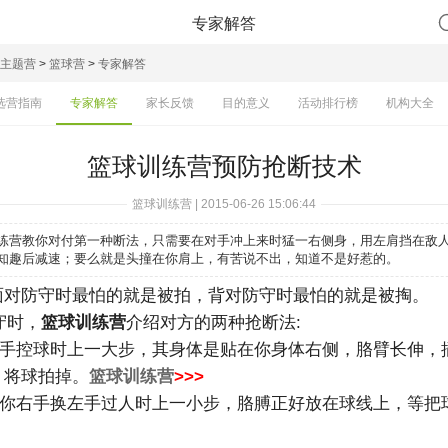
专家解答
主题营
>
篮球营
>
专家解答
选营指南
专家解答
家长反馈
目的意义
活动排行榜
机构大全
篮球训练营预防抢断技术
篮球训练营 | 2015-06-26 15:06:44
练营教你对付第一种断法，只需要在对手冲上来时猛一右侧身，用左肩挡在敌
知趣后减速；要么就是头撞在你肩上，有苦说不出，知道不是好惹的。
面对防守时最怕的就是被拍，背对防守时最怕的就是被掏。
守时，
篮球训练营
介绍对方的两种抢断法:
手控球时上一大步，其身体是贴在你身体右侧，胳臂长伸，
，将球拍掉。
篮球训练营
>>>
你右手换左手过人时上一小步，胳膊正好放在球线上，等把