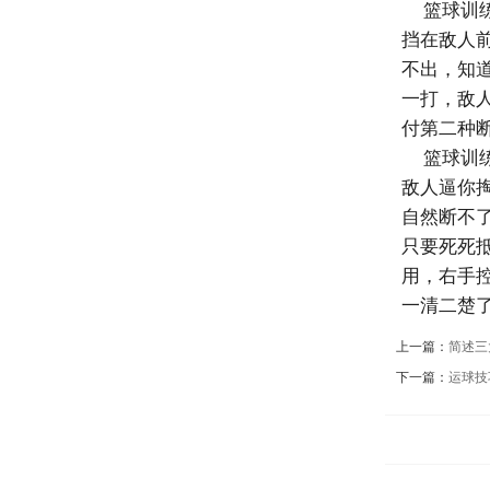
篮球训练
挡在敌人
不出，知
一打，敌
付第二种
篮球训练
敌人逼你
自然断不
只要死死
用，右手
一清二楚
上一篇：
简述三
下一篇：
运球技