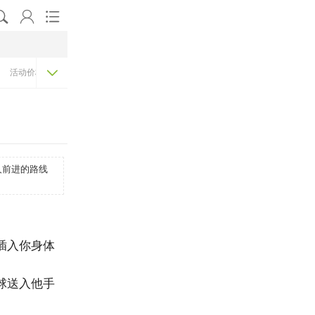




活动价格表
机构排名
人前进的路线
插入你身体
球送入他手