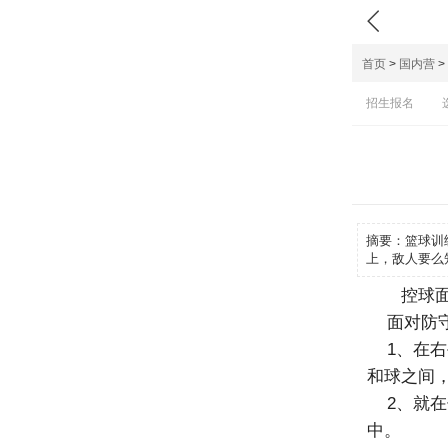

首页
>
国内营
>
招生报名
摘要：
篮球训
上，敌人要么
控球
面对防
1、在右
和球之间
2、就在
中。