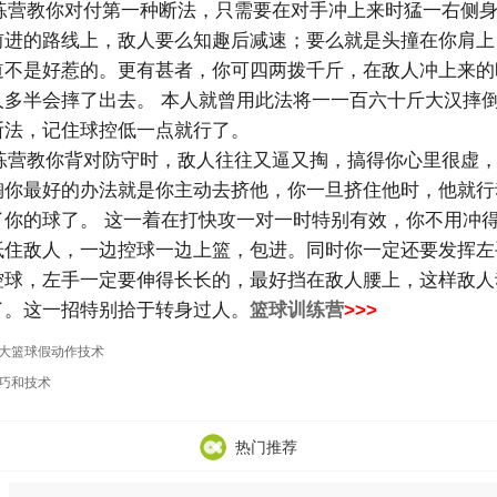
营教你对付第一种断法，只需要在对手冲上来时猛一右侧身
前进的路线上，敌人要么知趣后减速；要么就是头撞在你肩上
道不是好惹的。更有甚者，你可四两拨千斤，在敌人冲上来的
人多半会摔了出去。 本人就曾用此法将一一百六十斤大汉摔
断法，记住球控低一点就行了。
营教你背对防守时，敌人往往又逼又掏，搞得你心里很虚，
掏你最好的办法就是你主动去挤他，你一旦挤住他时，他就行
了你的球了。 这一着在打快攻一对一时特别有效，你不用冲
抵住敌人，一边控球一边上篮，包进。同时你一定还要发挥左
控球，左手一定要伸得长长的，最好挡在敌人腰上，这样敌人
了。这一招特别拾于转身过人。
篮球训练营
>>>
大篮球假动作技术
巧和技术
热门推荐