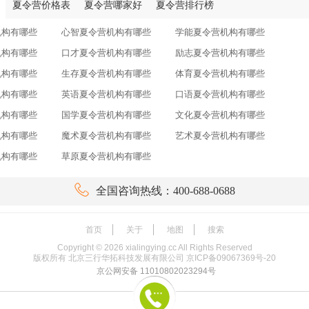
夏令营价格表
夏令营哪家好
夏令营排行榜
机构有哪些
心智夏令营机构有哪些
学能夏令营机构有哪些
机构有哪些
口才夏令营机构有哪些
励志夏令营机构有哪些
机构有哪些
生存夏令营机构有哪些
体育夏令营机构有哪些
机构有哪些
英语夏令营机构有哪些
口语夏令营机构有哪些
机构有哪些
国学夏令营机构有哪些
文化夏令营机构有哪些
机构有哪些
魔术夏令营机构有哪些
艺术夏令营机构有哪些
机构有哪些
草原夏令营机构有哪些

全国咨询热线：400-688-0688
首页
关于
地图
搜索
Copyright ©
2026
xialingying.cc All Rights Reserved
版权所有 北京三行华拓科技发展有限公司
京ICP备09067369号-20
京公网安备 11010802023294号