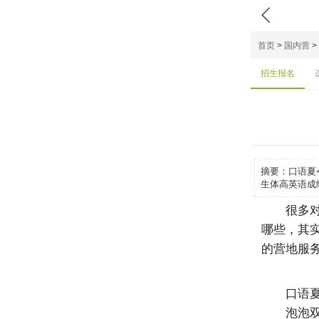

首页
>
国内营
>
招生报名
摘要：
口语夏
生体高英语成
很多
哪些，其
的营地服
口语
泡泡