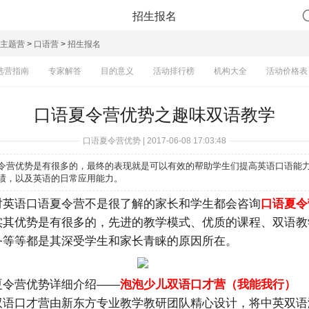
招生报名
主题营
>
口语营
>
招生报名
选营指南
专家解答
目的意义
活动排行榜
机构大全
活动价格表
口语夏令营优势之趣味双语教学
口语夏令营优势 | 2017-06-08 17:03:48
令营优势是有很多的，最终的表现就是可以有效的帮助学生们提高英语口语能
绩，以及英语的日常应用能力。
对英语口语夏令营不是很了解的家长和学生都会咨询
口语夏令
实其优势是有很多的，先进的教学模式、优质的课程、双语教
务等等都是其深受学生和家长青睐的原因所在。
夏令营优势详细介绍——
泡泡少儿双语口才营（我能我行）
双语口才营由新东方专业教学教研团队精心设计，将中英双语