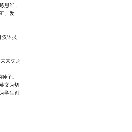
炼思维，
汇、发
升汉语技
的未来失之
的种子。
英文为切
为学生创