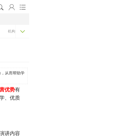




机构排名
力，从而帮助学
营优势
有
学、优质
演讲内容