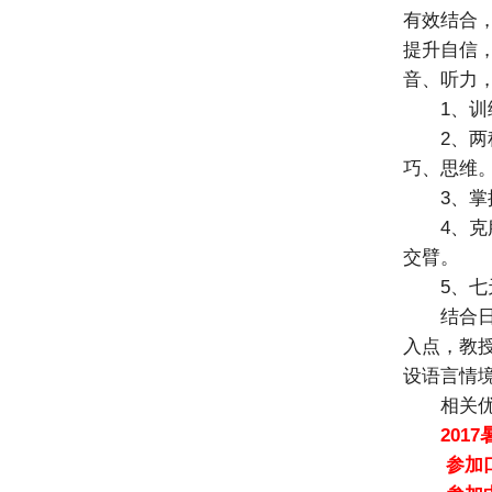
有效结合
提升自信
音、听力
1、
2、
巧、思维
3、掌
4、
交臂。
5、
结合
入点，教
设语言情
相关
201
参加