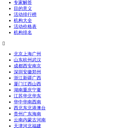
专家解答
目的意义
活动排行榜
机构大全
活动价格表
机构排名

北京
上海
广州
山东
杭州
武汉
成都
西安
南京
深圳
安徽
郑州
浙江
新疆
广西
厦门
江西
山西
湖南
重庆
宁夏
江苏
华北
华东
华中
华南
西南
西北
东北
港澳台
贵州
广东
海南
云南
内蒙古
河南
天津
河北
福建