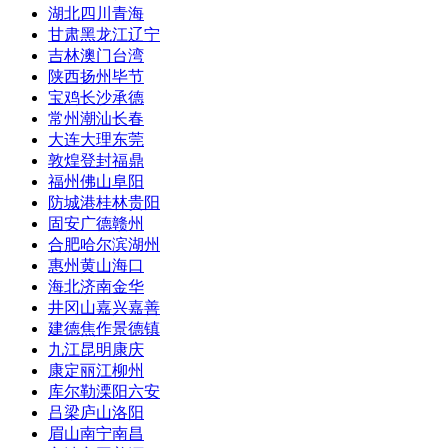
湖北
四川
青海
甘肃
黑龙江
辽宁
吉林
澳门
台湾
陕西
扬州
毕节
宝鸡
长沙
承德
常州
潮汕
长春
大连
大理
东莞
敦煌
登封
福鼎
福州
佛山
阜阳
防城港
桂林
贵阳
固安
广德
赣州
合肥
哈尔滨
湖州
惠州
黄山
海口
海北
济南
金华
井冈山
嘉兴
嘉善
建德
焦作
景德镇
九江
昆明
康庆
康定
丽江
柳州
库尔勒
溧阳
六安
吕梁
庐山
洛阳
眉山
南宁
南昌