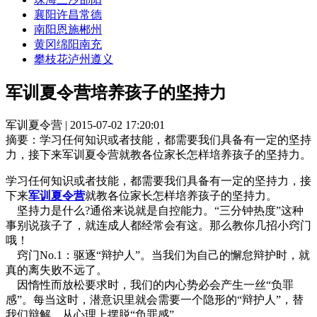
襄阳
许昌
常德
南阳
恩施
郴州
黄冈
绵阳
南充
攀枝花
泸州
遵义
军训夏令营培养孩子的坚持力
军训夏令营 | 2015-07-02 17:20:01
摘要：
学习任何知识或者技能，都需要我们具备有一定的坚持
力，接下来军训夏令营就教各位家长怎样培养孩子的坚持力。
学习任何知识或者技能，都需要我们具备有一定的坚持力，接
下来
军训夏令营
就教各位家长怎样培养孩子的坚持力。
坚持力是什么?通俗来说就是自控能力。“三分钟热度”这种
事别说孩子了，就连成人都经常会有这。那么教你几招小窍门
哦！
窍门No.1：驱逐“辩护人”。当我们为自己的懈怠辩护时，就
真的离失败不远了。
因惰性而放松要求时，我们的内心势必会产生一丝“负罪
感”。每当这时，潜意识里就会需要一个隐形的“辩护人”，替
我们辩解，从心理上摆脱“负罪感”。