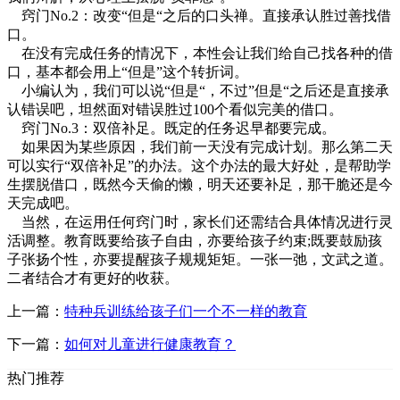
窍门No.2：改变“但是“之后的口头禅。直接承认胜过善找借
口。
在没有完成任务的情况下，本性会让我们给自己找各种的借
口，基本都会用上“但是”这个转折词。
小编认为，我们可以说“但是“，不过”但是“之后还是直接承
认错误吧，坦然面对错误胜过100个看似完美的借口。
窍门No.3：双倍补足。既定的任务迟早都要完成。
如果因为某些原因，我们前一天没有完成计划。那么第二天
可以实行“双倍补足”的办法。这个办法的最大好处，是帮助学
生摆脱借口，既然今天偷的懒，明天还要补足，那干脆还是今
天完成吧。
当然，在运用任何窍门时，家长们还需结合具体情况进行灵
活调整。教育既要给孩子自由，亦要给孩子约束;既要鼓励孩
子张扬个性，亦要提醒孩子规规矩矩。一张一弛，文武之道。
二者结合才有更好的收获。
上一篇：
特种兵训练给孩子们一个不一样的教育
下一篇：
如何对儿童进行健康教育？
热门推荐