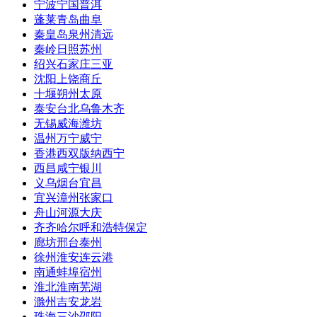
宁波
宁国
普洱
蓬莱
青岛
曲阜
秦皇岛
泉州
清远
秦岭
日照
苏州
绍兴
石家庄
三亚
沈阳
上饶
商丘
十堰
朔州
太原
泰安
台北
乌鲁木齐
无锡
威海
潍坊
温州
万宁
威宁
香港
西双版纳
西宁
西昌
咸宁
银川
义乌
烟台
宜昌
宜兴
漳州
张家口
舟山
河源
大庆
齐齐哈尔
呼和浩特
保定
廊坊
邢台
泰州
徐州
淮安
连云港
南通
蚌埠
宿州
淮北
淮南
芜湖
滁州
吉安
龙岩
珠海
三沙
邵阳