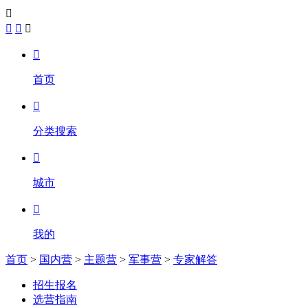





首页

分类搜索

城市

我的
首页
>
国内营
>
主题营
>
军事营
>
专家解答
招生报名
选营指南