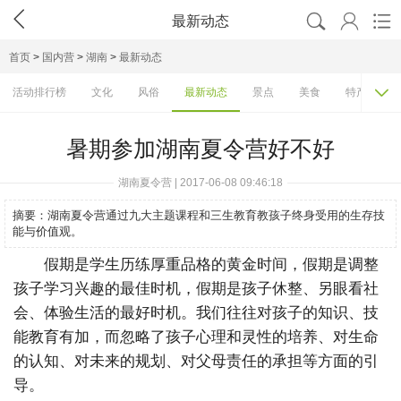




最新动态
首页
>
国内营
>
湖南
>
最新动态

活动排行榜
文化
风俗
最新动态
景点
美食
特产
暑期参加湖南夏令营好不好
湖南夏令营 | 2017-06-08 09:46:18
摘要：
湖南夏令营通过九大主题课程和三生教育教孩子终身受用的生存技
能与价值观。
假期是学生历练厚重品格的黄金时间，假期是调整
孩子学习兴趣的最佳时机，假期是孩子休整、另眼看社
会、体验生活的最好时机。我们往往对孩子的知识、技
能教育有加，而忽略了孩子心理和灵性的培养、对生命
的认知、对未来的规划、对父母责任的承担等方面的引
导。