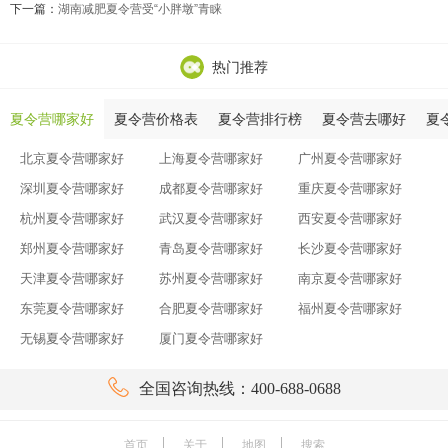
下一篇：
湖南减肥夏令营受“小胖墩”青睐
热门推荐
夏令营哪家好
夏令营价格表
夏令营排行榜
夏令营去哪好
夏
北京夏令营哪家好
上海夏令营哪家好
广州夏令营哪家好
深圳夏令营哪家好
成都夏令营哪家好
重庆夏令营哪家好
杭州夏令营哪家好
武汉夏令营哪家好
西安夏令营哪家好
郑州夏令营哪家好
青岛夏令营哪家好
长沙夏令营哪家好
天津夏令营哪家好
苏州夏令营哪家好
南京夏令营哪家好
东莞夏令营哪家好
合肥夏令营哪家好
福州夏令营哪家好
无锡夏令营哪家好
厦门夏令营哪家好

全国咨询热线：400-688-0688
首页
关于
地图
搜索