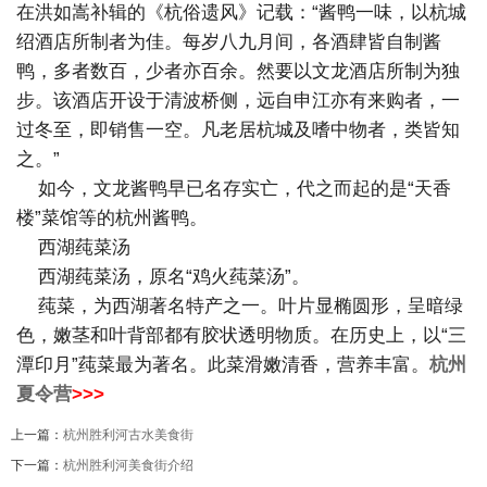
在洪如嵩补辑的《杭俗遗风》记载：“酱鸭一味，以杭城
绍酒店所制者为佳。每岁八九月间，各酒肆皆自制酱
鸭，多者数百，少者亦百余。然要以文龙酒店所制为独
步。该酒店开设于清波桥侧，远自申江亦有来购者，一
过冬至，即销售一空。凡老居杭城及嗜中物者，类皆知
之。”
如今，文龙酱鸭早已名存实亡，代之而起的是“天香
楼”菜馆等的杭州酱鸭。
西湖莼菜汤
西湖莼菜汤，原名“鸡火莼菜汤”。
莼菜，为西湖著名特产之一。叶片显椭圆形，呈暗绿
色，嫩茎和叶背部都有胶状透明物质。在历史上，以“三
潭印月”莼菜最为著名。此菜滑嫩清香，营养丰富。
杭州
夏令营
>>>
上一篇：
杭州胜利河古水美食街
下一篇：
杭州胜利河美食街介绍