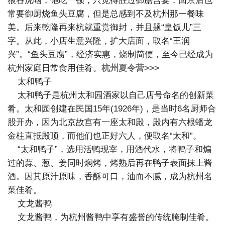
狼吞虎咽，饱吃一顿，只觉得胜过御膳宫宴，回京后也
常要御厨烧鱼头豆腐，但是总感到不及杭州那一餐味
美。后来乾隆再来杭就重赏御封，并且题“皇饭儿”三
字。从此，小店生意兴隆，扩大店面，取名“王润
兴”。“鱼头豆腐”，经济实惠，烧制简便，至今已经成为
杭州家庭日常食用佳肴。
杭州夏令营>>>
太和鸭子
太和鸭子是杭州太和园酒家以自己店号命名的创新菜
肴。太和园创建在民国15年(1926年)，是当时6名厨师合
股开办，因为北京故宫有一座太和殿，殿内有六根蟠龙
金柱直抵殿顶，而他们也正好六人，便取名“太和”。
“太和鸭子”，选用活鸭现宰，用酒代水，将鸭子和煸
过的蒜、葱、姜同时焖烤，烤熟后再在鸭子表面抹上酱
酒。因其原汁原味，香酥可口，油而不腻，成为杭州名
菜佳肴。
文龙酱鸭
文龙酱鸭，为杭州酱鸭中享有盛誉的传统腌制佳肴。