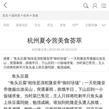




首页
>
国内营
>
杭州
>
美食

风俗
最新动态
文化
景点
美食
特产
主题/对象
费
杭州夏令营美食荟萃
杭州夏令营 | 2015-06-29 18:13:22
摘要：
“鱼头豆腐”相传是清乾隆皇帝“御封珍馐”：一天乾隆皇帝微服出游吴
山，突遇暴雨，挨饿半日，下山后到一小饭铺求食。当时菜已售完，主人
只得将吃剩半只鱼头凑上块豆腐同烧，勉强成碗。
鱼头豆腐
“鱼头豆腐”相传是清乾隆皇帝“御封珍馐”：一天乾隆皇
帝微服出游吴山，突遇暴雨，挨饿半日，下山后到一小
饭铺求食。当时菜已售完，主人只得将吃剩半只鱼头凑
上块豆腐同烧，勉强成碗。谁知到乾隆是头遭儿挨饿，