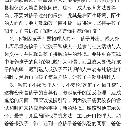
知道满脸皱纹、有白发老人是爷爷奶奶，与爸爸妈妈年
龄相仿的人就是叔叔阿姨。这时，成人教育方法要得
当，不要对孩子过分的保护，尤其是在陌生环境、陌生
的人面前，要去鼓励孩子懂礼貌、敢讲话，坚持要孩子
招乎，并告诉孩子招呼人才是懂礼貌的好孩子。
2、不能因孩子不愿招呼人而不带孩子外出。成人外
出应尽量携孩子，让孩子和成人一起参与社交活动与人
际交往，并且鼓励孩子接触陌生的环境。要注重在实践
中培养孩子的良好的礼貌行为习惯，而且成人要做好孩
子的表率，遇到熟人或孩子不认识的人主动有礼貌地打
招呼，然后再向孩子简单介绍，让孩子主动地招呼人。
3、当孩子不愿招呼人时，不要说“这孩子不懂礼貌”，
这样会伤害孩子的自尊心，激起孩子的逆反心理，造成
尴尬的局面，而应该慢慢引导，因为孩子需要较多的尝
试和时间来适应新的事物，新的环境。应该对他表示关
怀、爱护，并且陪同他寻找方法，主动开口招呼人。如
爸爸带孩子上街，遇到一位孩子爸爸熟悉的同事，爸爸