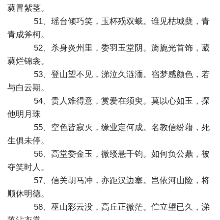
蕤冒紫茎。
51、瑶台倾巧笑，玉杯殒双蛾。谁见枯城蘖，青
青成斧柯。
52、杀身炎州里，委羽玉堂阴。旖旎光首饰，葳
蕤烂锦衾。
53、登山望不见，涕泣久涟洏。宿梦感颜色，若
与白云期。
54、贵人难得意，赏爱在须臾。莫以心如玉，探
他明月珠
55、空色皆寂灭，缘业定何成。名教信纷藉，死
生俱未停。
56、高堂委金玉，微缕悬千钧。如何负公鼎，被
夺笑时人。
57、信关胡马冲，亦距汉边塞。岂依河山险，将
顺休明德。
58、巫山彩云没，高丘正微茫。伫立望已久，涕