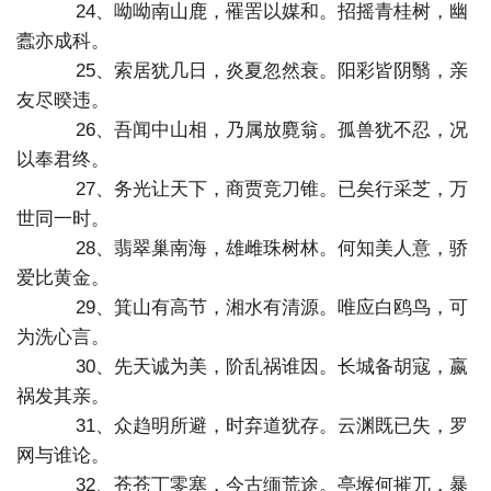
24、呦呦南山鹿，罹罟以媒和。招摇青桂树，幽
蠹亦成科。
25、索居犹几日，炎夏忽然衰。阳彩皆阴翳，亲
友尽暌违。
26、吾闻中山相，乃属放麑翁。孤兽犹不忍，况
以奉君终。
27、务光让天下，商贾竞刀锥。已矣行采芝，万
世同一时。
28、翡翠巢南海，雄雌珠树林。何知美人意，骄
爱比黄金。
29、箕山有高节，湘水有清源。唯应白鸥鸟，可
为洗心言。
30、先天诚为美，阶乱祸谁因。长城备胡寇，嬴
祸发其亲。
31、众趋明所避，时弃道犹存。云渊既已失，罗
网与谁论。
32、苍苍丁零塞，今古缅荒途。亭堠何摧兀，暴