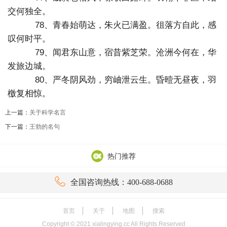
交何独全。
78、青春始萌达，朱火已满盈。徂落方自此，感
叹何时平。
79、闻君东山意，宿昔紫芝荣。沧洲今何在，华
发旅边城。
80、严冬阴风劲，穷岫泄云生。昏曀无昼夜，羽
檄复相惊。
上一篇：
关于科学名言
下一篇：
王勃的名句
热门推荐

全国咨询热线：400-688-0688
首页
关于
地图
搜索
Copyright ©
2021
xialingying.cc All Rights Reserved