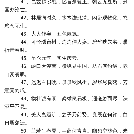
41、岂兹越乡感，忆昔楚襄王。朝云无处所，荆
国亦沦亡。
42、林居病时久，水木澹孤清。闲卧观物化，悠
悠念无生。
43、大人作矣，五色氤氲。
44、可怜瑶台树，灼灼佳人姿。碧华映朱实，攀
折青春时。
45、昆仑元气，实生庆云。
46、峡口大漠南，横绝界中国。丛石何纷纠，赤
山复翕赩。
47、迟迟白日晚，袅袅秋风生。岁华尽摇落，芳
意竟何成。
48、物壮诚有衰，势雄良易极。逦迤忽而尽，泱
漭平不息。
49、美人岂遐旷，之子乃前贤。良辰在何许，白
日屡颓迁。
50、兰若生春夏，芊蔚何青青。幽独空林色，朱