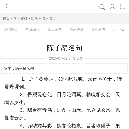




首页
>
学习资料
>
语录
>
名人名言

感情语录
经典语录
名人名言
励志语录
人生格言
名人语录
陈子昂名句
| 2015-07-02 17:37:43
摘要：
陈子昂名句
1、之子黄金躯，如何此荒域。云台盛多士，待
君丹墀侧。
2、吾观昆仑化，日月沦洞冥。精魄相交会，天
壤以罗生。
3、瑶台有青鸟，远食玉山禾。昆仑见玄凤，岂
复虞云罗。
4、赤螭媚其彩，婉娈苍梧泉。昔者琅琊子，躬