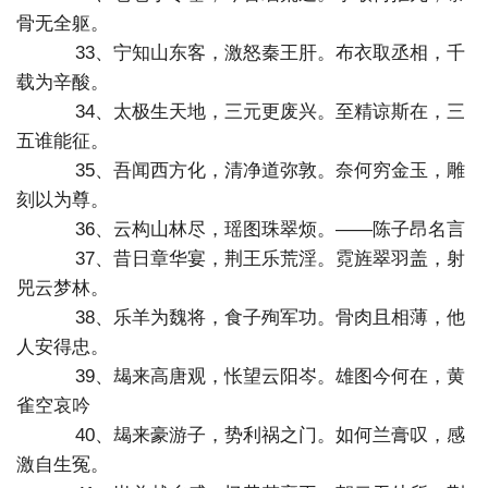
骨无全躯。
33、宁知山东客，激怒秦王肝。布衣取丞相，千
载为辛酸。
34、太极生天地，三元更废兴。至精谅斯在，三
五谁能征。
35、吾闻西方化，清净道弥敦。奈何穷金玉，雕
刻以为尊。
36、云构山林尽，瑶图珠翠烦。——陈子昂名言
37、昔日章华宴，荆王乐荒淫。霓旌翠羽盖，射
兕云梦林。
38、乐羊为魏将，食子殉军功。骨肉且相薄，他
人安得忠。
39、朅来高唐观，怅望云阳岑。雄图今何在，黄
雀空哀吟
40、朅来豪游子，势利祸之门。如何兰膏叹，感
激自生冤。