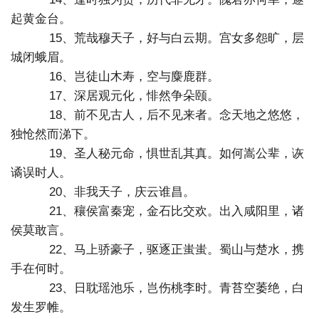
起黄金台。
15、荒哉穆天子，好与白云期。宫女多怨旷，层
城闭蛾眉。
16、岂徒山木寿，空与麋鹿群。
17、深居观元化，悱然争朵颐。
18、前不见古人，后不见来者。念天地之悠悠，
独怆然而涕下。
19、圣人秘元命，惧世乱其真。如何嵩公辈，诙
谲误时人。
20、非我天子，庆云谁昌。
21、穰侯富秦宠，金石比交欢。出入咸阳里，诸
侯莫敢言。
22、马上骄豪子，驱逐正蚩蚩。蜀山与楚水，携
手在何时。
23、日耽瑶池乐，岂伤桃李时。青苔空萎绝，白
发生罗帷。