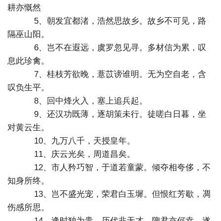
耕亦慨然
5、朝发宜都渚，浩然思故乡。故乡不可见，路
隔巫山阳。
6、岂不在遐远，虞罗忽见寻。多材信为累，叹
息此珍禽。
7、桂枝芳欲晚，薏苡谤谁明。无为空自老，含
叹负生平。
8、回中烽火入，塞上追兵起。
9、还汉功既薄，逐胡策未行。徒嗟白日暮，坐
对黄云生。
10、九万八千，天授皇年。
11、庆云光矣，周道昌矣。
12、市人矜巧智，于道若童蒙。倾夺相夸侈，不
知身所终。
13、岂不盛光宠，荣君白玉墀。但恨红芳歇，凋
伤感所思。
14、逢时独为贵，历代非无才。隗君亦何幸，遂