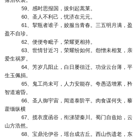
落沾衣裳。
59、感时思报国，拔剑起蒿莱。
60、圣人不利己，忧济在元元。
61、挈瓶者谁子，姣服当青春。三五明月满，盈
盈不自珍。
62、便便夸毗子，荣耀更相持。
63、世情甘近习，荣耀纷如何。怨憎未相复，亲
爱生祸罗。
64、芳岁几阳止，白日屡徂迁。功业云台薄，平
生玉佩捐。
65、鬼工尚未可，人力安能存。夸愚适增累，矜
智道逾昏。
66、圣人御宇宙，闻道泰阶平。肉食谋何失，藜
藿缅纵横
67、揽衣度函谷，衔涕望秦川。蜀门自兹始，云
山方浩然。
68、宝鼎沦伊谷，瑶台成古丘。西山伤遗老，东