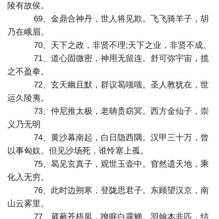
陵有故侯。
69、金鼎合神丹，世人将见欺。飞飞骑羊子，胡
乃在峨眉。
70、天下之政，非贤不理;天下之业，非贤不成。
71、道心固微密，神用无留连。舒可弥宇宙，揽
之不盈拳。
72、玄天幽且默，群议曷嗤嗤。圣人教犹在，世
运久陵夷。
73、仲尼推太极，老聃贵窈冥。西方金仙子，崇
义乃无明
74、黄沙幕南起，白日隐西隅。汉甲三十万，曾
以事匈奴。但见沙场死，谁怜塞上孤。
75、曷见玄真子，观世玉壶中。窅然遗天地，乘
化入无穷。
76、此时边朔寒，登陇思君子。东顾望汉京，南
山云雾里。
77、葳蕤苍梧凤，嘹唳白露蝉。羽翰本非匹，结