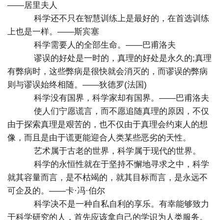
——居里夫人
科学还不只在智慧训练上是最好的，在首选训练
上也是一样。——斯宾塞
科学需要人的全部生命。——巴甫洛夫
谬误的好处是一时的，真理的好处是永久的;真理
有弊病时，这些弊病是很快就会消灭的，而谬误的弊病
则与谬误始终相随。——狄德罗(法国)
科学没有国界，科学家却有国界。——巴甫洛夫
使人们宁愿谎言，而不愿追随真理的原因，不仅
由于探索真理是艰苦的，也不仅由于真理会约束人的想
像，而且是由于谎更能迎合人类某些恶劣的天性。
艺术属于古老的世界，科学属于现代的世界。
科学的永恒性就在于坚持不懈地寻求之中，科学
就其容量而言，是不枯竭的，就其目标而言，是永远不
可企及的。——卡·冯·伯尔
科学决不是一种自私自利的享乐。有幸能够致力
于科学研究的人，首先应该拿自己的学识为人类服务。