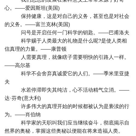
心。——爱因斯坦(美国)
保持健康，这是对自己的义务，甚至也是对社会
的义务。——富兰克林(美国)
问号是开启任何一门科学的钥匙。——巴甫洛夫
科学赐于人类最大的礼物是什么呢?是使人类相
信真理的力量。——康普顿
人需要真理，就像瞎子需要明快的引路人一样。
——高尔基
科学不会舍弃真诚爱它的人们。——季米里亚捷
夫
水若停滞即失其纯洁，心不活动精气立消。——
达·芬奇(意大利)
许多伟大的真理开始的时候都被认为是亵渎的行
为。——肖伯纳
科学家的天职叫我们应当继续奋斗，彻底揭示自
然界的奥秘，掌握这些奥秘以便能在将来造福人类。