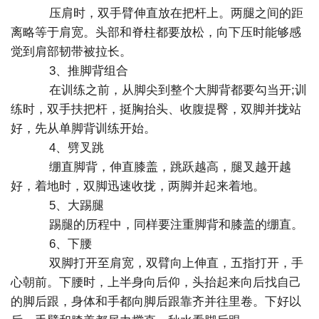
压肩时，双手臂伸直放在把杆上。两腿之间的距
离略等于肩宽。头部和脊柱都要放松，向下压时能够感
觉到肩部韧带被拉长。
3、推脚背组合
在训练之前，从脚尖到整个大脚背都要勾当开;训
练时，双手扶把杆，挺胸抬头、收腹提臀，双脚并拢站
好，先从单脚背训练开始。
4、劈叉跳
绷直脚背，伸直膝盖，跳跃越高，腿叉越开越
好，着地时，双脚迅速收拢，两脚并起来着地。
5、大踢腿
踢腿的历程中，同样要注重脚背和膝盖的绷直。
6、下腰
双脚打开至肩宽，双臂向上伸直，五指打开，手
心朝前。下腰时，上半身向后仰，头抬起来向后找自己
的脚后跟，身体和手都向脚后跟靠齐并往里卷。下好以