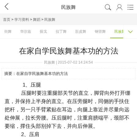




民族舞
首页
>
学习资料
>
舞蹈
>
民族舞

街舞
华尔兹
探戈
拉丁舞
肚皮舞
钢管舞
民族舞
在家自学民族舞基本功的方法
民族舞 | 2015-07-02 14:24:54
摘要：
在家自学民族舞基本功的方法
1、压腿
压腿时要注重腿部关节的直立，脚背向外打开绷
直，并保持上半身的直立。在压旁腿时，同侧的手扶住
把杆，另一只手臂紧贴在耳边，向腿上靠近并尽量向远
处伸展，拉长旁腰。压后腿时，注重肩膀端平，颈部不
要缩，撑住头部别掉下去，并向后伸展。
2、压肩