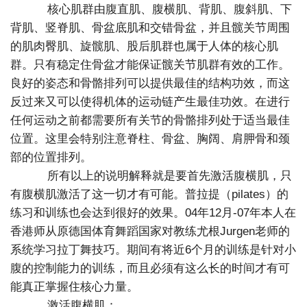
核心肌群由腹直肌、腹横肌、背肌、腹斜肌、下
背肌、竖脊肌、骨盆底肌和交错骨盆，并且髋关节周围
的肌肉臀肌、旋髋肌、股后肌群也属于人体的核心肌
群。只有稳定住骨盆才能保证髋关节肌群有效的工作。
良好的姿态和骨骼排列可以提供最佳的结构功效，而这
反过来又可以使得机体的运动链产生最佳功效。在进行
任何运动之前都需要所有关节的骨骼排列处于适当最佳
位置。这里会特别注意脊柱、骨盆、胸阔、肩胛骨和颈
部的位置排列。
所有以上的说明解释就是要首先激活腹横肌，只
有腹横肌激活了这一切才有可能。普拉提（pilates）的
练习和训练也会达到很好的效果。04年12月-07年本人在
香港师从原德国体育舞蹈国家对教练尤根Jurgen老师的
系统学习拉丁舞技巧。期间有将近6个月的训练是针对小
腹的控制能力的训练，而且必须有这么长的时间才有可
能真正掌握住核心力量。
激活腹横肌：