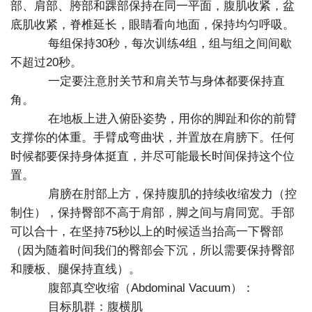
部、肩部、胯部和踝部保持在同一平面，腹肌收紧，盆
底肌收紧，脊椎延长，眼睛看向地面，保持均匀呼吸。
每组保持30秒，每次训练4组，组与组之间间歇
不超过20秒。
一定要注意肘关节和肩关节与身体都要保持直
角。
在地板上进入俯卧姿势，用你的脚趾和你的前臂
支撑你的体重。手臂成弯曲状，并置放在肩膀下。任何
时候都要保持身体挺直，并尽可能最长时间保持这个位
置。
肩膀在肘部上方，保持腹肌的持续收缩发力（控
制住），保持臀部不高于肩部，脚之间与肩同宽。手部
可以合十，在坚持75秒以上的时候适当抬高一下臀部
（因为随着时间我们的臀部会下沉，所以需要保持臀部
和腰板、腿保持直线）。
腹部真空收缩（Abdominal Vacuum）：
目标肌群：腹横肌