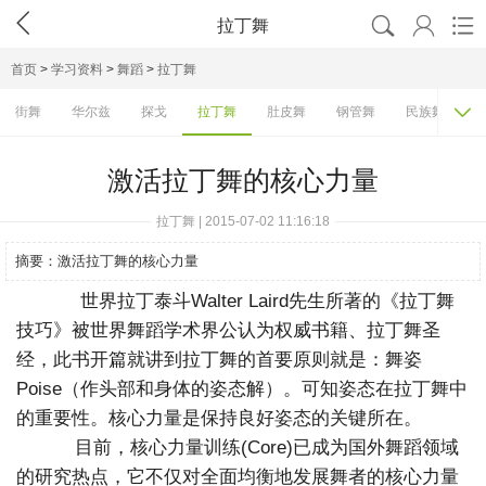




拉丁舞
首页
>
学习资料
>
舞蹈
>
拉丁舞

街舞
华尔兹
探戈
拉丁舞
肚皮舞
钢管舞
民族舞
激活拉丁舞的核心力量
拉丁舞 | 2015-07-02 11:16:18
摘要：
激活拉丁舞的核心力量
世界拉丁泰斗Walter Laird先生所著的《拉丁舞
技巧》被世界舞蹈学术界公认为权威书籍、拉丁舞圣
经，此书开篇就讲到拉丁舞的首要原则就是：舞姿
Poise（作头部和身体的姿态解）。可知姿态在拉丁舞中
的重要性。核心力量是保持良好姿态的关键所在。
目前，核心力量训练(Core)已成为国外舞蹈领域
的研究热点，它不仅对全面均衡地发展舞者的核心力量