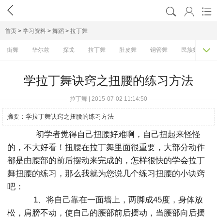




首页
>
学习资料
>
舞蹈
>
拉丁舞

街舞
华尔兹
探戈
拉丁舞
肚皮舞
钢管舞
民族舞
学拉丁舞诀窍之扭腰的练习方法
拉丁舞 | 2015-07-02 11:14:50
摘要：
学拉丁舞诀窍之扭腰的练习方法
初学者觉得自己扭腰好难啊，自己扭起来怪怪
的，不大好看！扭腰在拉丁舞里面很重要，大部分动作
都是由腰部的前后摆动来完成的，怎样很快的学会拉丁
舞扭腰的练习，那么我就为您说几个练习扭腰的小诀窍
吧：
1、将自己靠在一面墙上，两脚成45度，身体放
松，肩膀不动，使自己的腰部前后摆动，当腰部向后摆