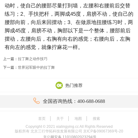
动时，使自己的腰部尽量打到墙，左腰和右腰前后交替
练习；2、手扶把杆，两脚成45度，肩膀不动，使自己的
腰部向前，向后来回摆动；3、在做原地扭腰练习时，两
脚成45度，肩膀不动，胸部以下是一个整体，腰部前后
摆动，左腰向后，右胸有向右的感觉；右腰向后，左胸
有向左的感觉，就像拧麻花一样。
上一篇：
拉丁舞之动作技巧
下一篇：
世界冠军眼中的拉丁舞
热门推荐

全国咨询热线：400-688-0688
首页
关于
地图
搜索
Copyright ©
2021
xialingying.cc All Rights Reserved
版权所有 北京三行华拓科技发展有限公司
京ICP备09067369号-20
京公网安备 11010802023294号