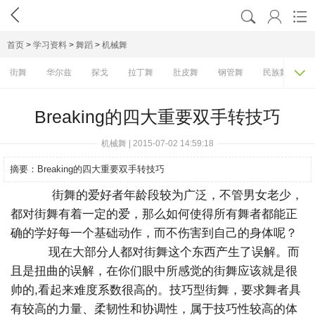




首页
>
学习资料
>
舞蹈
>
机械舞

街舞
华尔兹
探戈
拉丁舞
肚皮舞
钢管舞
民族舞
Breaking的四大重要双手转技巧
机械舞 | 2015-07-02 14:59:18
摘要：
Breaking的四大重要双手转技巧
街舞的爱好者年龄段较为广泛，不管男女老少，
都对街舞有着一定的爱，那么如何使得所有舞者都能正
确的学好每一个基础动作，而不伤害到自己的身体呢？
现在大部分人都对街舞这个东西产生了误解。而
且是扭曲的误解，在你们眼中所感觉的街舞应该就是很
帅的,看起来难度系数很高的。技巧型街舞，要求舞者具
有较高的力量、柔韧性和协调性，属于技巧性较高的体