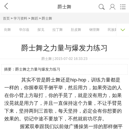




爵士舞
首页
>
学习资料
>
舞蹈
>
爵士舞

街舞
华尔兹
探戈
拉丁舞
肚皮舞
钢管舞
民族舞
爵士舞之力量与爆发力练习
爵士舞 | 2015-07-02 16:33:23
摘要：
爵士舞之力量与爆发力练习
其实不管是爵士舞还是hip-hop，训练力量都是
一样的，你握拳双手侧平举，然后用力，如果旁边的人
在你小臂上方敲打，你的手晃了，就是没有用力，如果
没晃就是用力了，并且一直保持这个力量，不让手臂晃
下来，坚持两到三首歌，每天坚持，必定会有你想要的
效果的。切记中途不要放下，不然就前功尽弃。
握紧双拳跟我们以前做广播操第一排的那样侧平