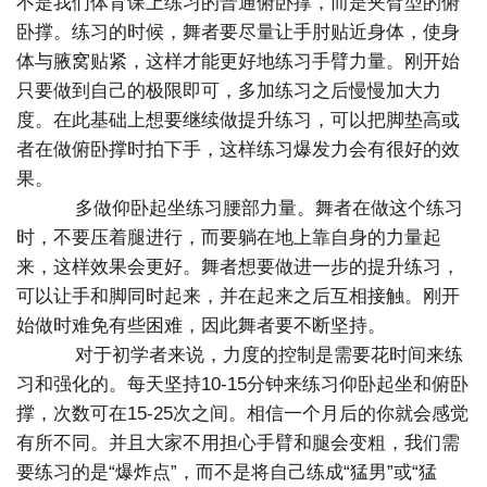
不是我们体育课上练习的普通俯卧撑，而是夹臂型的俯
卧撑。练习的时候，舞者要尽量让手肘贴近身体，使身
体与腋窝贴紧，这样才能更好地练习手臂力量。刚开始
只要做到自己的极限即可，多加练习之后慢慢加大力
度。在此基础上想要继续做提升练习，可以把脚垫高或
者在做俯卧撑时拍下手，这样练习爆发力会有很好的效
果。
多做仰卧起坐练习腰部力量。舞者在做这个练习
时，不要压着腿进行，而要躺在地上靠自身的力量起
来，这样效果会更好。舞者想要做进一步的提升练习，
可以让手和脚同时起来，并在起来之后互相接触。刚开
始做时难免有些困难，因此舞者要不断坚持。
对于初学者来说，力度的控制是需要花时间来练
习和强化的。每天坚持10-15分钟来练习仰卧起坐和俯卧
撑，次数可在15-25次之间。相信一个月后的你就会感觉
有所不同。并且大家不用担心手臂和腿会变粗，我们需
要练习的是“爆炸点”，而不是将自己练成“猛男”或“猛