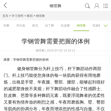




钢管舞
首页
>
学习资料
>
舞蹈
>
钢管舞

街舞
华尔兹
探戈
拉丁舞
肚皮舞
钢管舞
民族舞
学钢管舞需要把握的体例
钢管舞 | 2015-07-02 14:15:11
摘要：
学钢管舞需要把握的体例
健身钢管舞分为杆上技巧，杆下舞蹈动作两部
门。杆上技巧能使您身体的每一块肌肉获得有用地磨
炼，出格是手臂、年夜腿、臀部、腰部，能够起到很好
的减肥塑身效不美观；杆下舞蹈动作融合了性感爵士、
肚皮舞、芭蕾等多种舞蹈元素，既要浮现舞者的优柔性
又要有热情奔放的刚烈之感，年夜而磨炼胸、臂、臀部
等肌肉的协调分布，年夜而增添您的性感与自傲。不仅