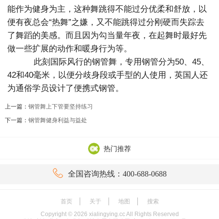
能作为健身为主，这种舞跳得不能过分优柔和舒放，以
便有夜总会“热舞”之嫌，又不能跳得过分刚硬而失踪去
了舞蹈的美感。而且因为勾当量年夜，在起舞时最好先
做一些扩展的动作和暖身行为等。
此刻国际风行的钢管舞，专用钢管分为50、45、
42和40毫米，以便分歧身段或手型的人使用，英国人还
为通俗学员设计了便携式钢管。
上一篇：
钢管舞上下管要坚持练习
下一篇：
钢管舞健身利益与益处
热门推荐

全国咨询热线：400-688-0688
首页
关于
地图
搜索
Copyright ©
2026
xialingying.cc All Rights Reserved