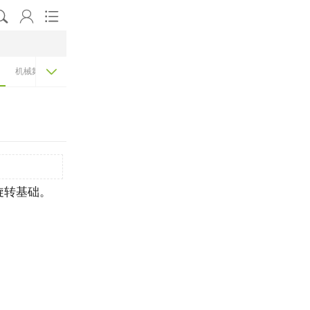




机械舞
现代舞
古典舞
旋转基础。