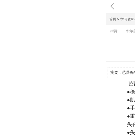

首页
>
学习资料
街舞
华尔
摘要：
芭蕾舞
芭蕾
●稳
●肌
●手
●重
头在
●头