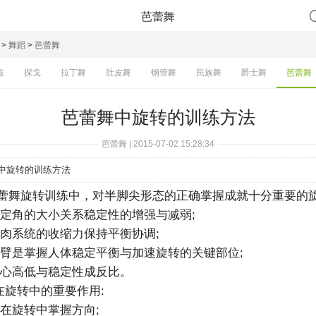
芭蕾舞
>
舞蹈
>
芭蕾舞
兹
探戈
拉丁舞
肚皮舞
钢管舞
民族舞
爵士舞
芭蕾舞
芭蕾舞中旋转的训练方法
芭蕾舞 | 2015-07-02 15:28:34
中旋转的训练方法
舞旋转训练中，对半脚尖形态的正确掌握成就十分重要的
定角的大小关系稳定性的增强与减弱;
肉系统的收缩力保持平衡协调;
臂是掌握人体稳定平衡与加速旋转的关键部位;
心高低与稳定性成反比。
旋转中的重要作用:
在旋转中掌握方向;