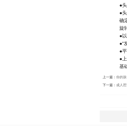
●头
●头
确定
旋转
●以
●“发
●平
●上
基础
上一篇：
你的孩
下一篇：
成人芭