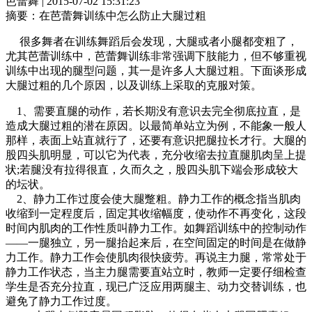
芭蕾舞 | 2015-07-02 15:31:23
摘要：
在芭蕾舞训练中怎么防止大腿过粗
很多舞者在训练舞蹈后会发现，大腿或者小腿都变粗了，
尤其芭蕾训练中，芭蕾舞训练非常强调下肢能力，但不够重视
训练中出现的腿型问题，其一是许多人大腿过粗。下面谈形成
大腿过粗的几个原因，以及训练上采取的克服对策。
1、需要直腿的动作，若长期没有意识去完全彻底拉直，是
造成大腿过粗的潜在原因。以最简单站立为例，不能象一般人
那样，表面上站直就行了，还要有意识把腿拉长才行。大腿的
股四头肌明显，可以它为代表，充分收缩去拉直腿肌肉呈上提
状;若腿没有拉得很直，久而久之，股四头肌下端会形成较大
的坛状。
2、静力工作过度会使大腿蹩粗。静力工作的概念指当肌肉
收缩到一定程度后，固定其收缩幅度，使动作不再变化，这段
时间内肌肉的工作性质叫静力工作。如舞蹈训练中的控制动作
——一腿独立，另一腿抬起来后，在空间固定的时间是在做静
力工作。静力工作会使肌肉很快疲劳。再说主力腿，常常处于
静力工作状态，当主力腿需要直站立时，教师一定要仔细检查
学生是否充分拉直，现已广泛应用两腿主、动力交替训练，也
避免了静力工作过度。