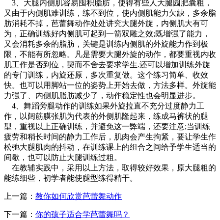
3、大腿内侧肌容易囤积脂肪，使得有些人大腿园肥囊粗，
又由于内侧肌难训练，练不到位，使内侧肌能力欠缺，多余脂
肪消耗不掉，芭蕾舞动作处处讲究大腿外旋，内侧肌大有可
为，正确训练好内侧肌可起到一箭双雕之效;既增强了能力，
又会消耗多余的脂肪，关键是训练内侧肌的外旋能力作到极
限，不能有所忽略。凡是需要大腿外旋的动作，都要重视内收
肌工作是否到位，契而不舍去要求学生.还可以增加训练外旋
的专门训练，内旋还原，多次重复做。这个练习简单、收效
快。也可以用脚站一位的姿势上开始去做，方法多样。外旋能
力强了、内侧肌脂肪减少了，动作稳定性也会明显进步。
4、舞蹈旁腿动作的训练如果外旋拉直不充分过度静力工
作，以阔筋膜张肌为代表的外侧肌隆起来，练成马裤状的腿
型，重视以上正确训练，并避免这一弊端，还要注意;当训练
疲劳和稍长时间的静力工作后，肌肉会产生拘紧，要让学生作
松弛大腿肌肉的抖动，在训练课上的组合之间给予学生适当的
间歇，也可以防止大腿训练过粗。
在教辅实践中，采用以上方法，取得较好效果，原大腿粗的
能练细些，初学者能使腿型练得精干。
上一篇：
教你如何欣赏芭蕾舞动作
下一篇：
你的孩子适合学芭蕾舞吗？