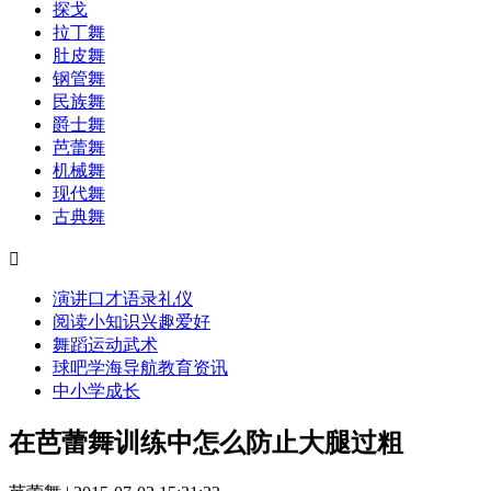
探戈
拉丁舞
肚皮舞
钢管舞
民族舞
爵士舞
芭蕾舞
机械舞
现代舞
古典舞

演讲口才
语录
礼仪
阅读
小知识
兴趣爱好
舞蹈
运动
武术
球吧
学海导航
教育资讯
中小学成长
在芭蕾舞训练中怎么防止大腿过粗