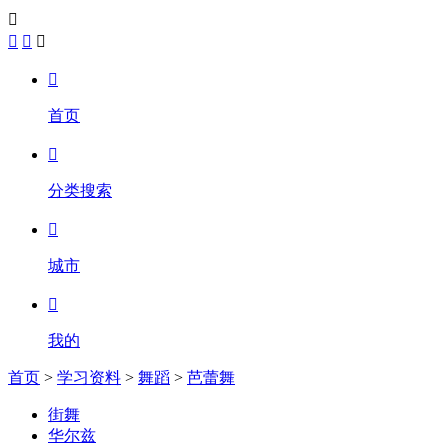





首页

分类搜索

城市

我的
首页
>
学习资料
>
舞蹈
>
芭蕾舞
街舞
华尔兹