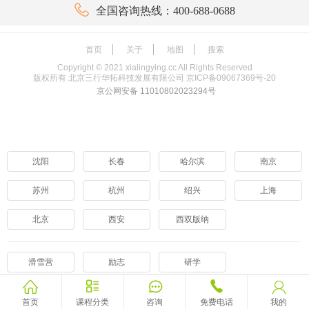

全国咨询热线：400-688-0688
首页
关于
地图
搜索
Copyright ©
2021
xialingying.cc All Rights Reserved
版权所有 北京三行华拓科技发展有限公司
京ICP备09067369号-20
京公网安备 11010802023294号
沈阳
长春
哈尔滨
南京
苏州
杭州
绍兴
上海
北京
西安
西双版纳
滑雪营
励志
研学





首页
课程分类
咨询
免费电话
我的