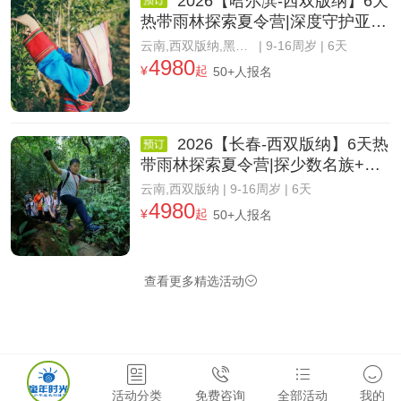
2026【哈尔滨-西双版纳】6天
热带雨林探索夏令营|深度守护亚洲
象+植物王国
云南,西双版纳,黑龙江,哈尔滨
| 9-16周岁 | 6天
4980
¥
起
50+人报名
2026【长春-西双版纳】6天热
带雨林探索夏令营|探少数名族+自
然科考之旅
云南,西双版纳
| 9-16周岁 | 6天
4980
¥
起
50+人报名
查看更多精选活动





活动分类
免费咨询
全部活动
我的