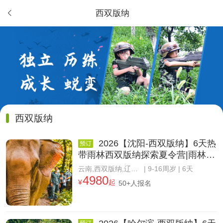
西双版纳

西双版纳
2026【沈阳-西双版纳】6天热
带雨林西双版纳探索夏令营|雨林学
校+森林绿洲
云南,西双版纳,辽宁,沈阳
| 9-16周岁 | 6天
4980
¥
起
50+人报名