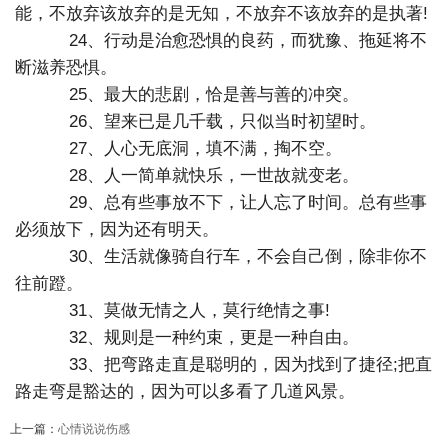
能，不放弃该放弃的是无知，不放弃不该放弃的是执著!
24、行动是治愈恐惧的良药，而犹豫、拖延将不
断滋养恐惧。
25、最大的悲剧，恰是善与善的冲突。
26、望来已是几千载，只似当时初望时。
27、人心无底洞，填不满，掏不空。
28、人一简单就快乐，一世故就变老。
29、总有些事放不下，让人忘了时间。总有些事
必须放下，因为还有明天。
30、生活就像骑自行车，不会自己倒，除非你不
往前蹬。
31、莫做无情之人，莫行绝情之事!
32、规则是一种约束，更是一种自由。
33、把弯路走直是聪明的，因为找到了捷径;把直
路走弯是豁达的，因为可以多看了几道风景。
上一篇：
心情说说伤感