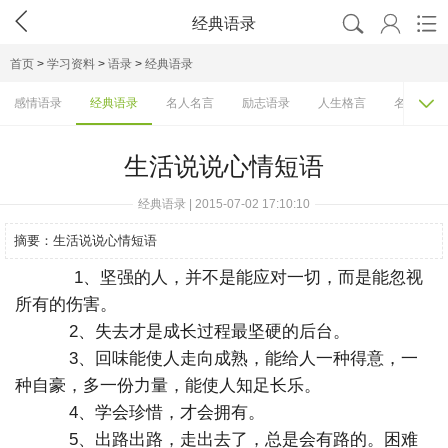




经典语录
首页
>
学习资料
>
语录
>
经典语录

感情语录
经典语录
名人名言
励志语录
人生格言
名人语录
生活说说心情短语
经典语录 | 2015-07-02 17:10:10
摘要：
生活说说心情短语
1、坚强的人，并不是能应对一切，而是能忽视
所有的伤害。
2、失去才是成长过程最坚硬的后台。
3、回味能使人走向成熟，能给人一种得意，一
种自豪，多一份力量，能使人知足长乐。
4、学会珍惜，才会拥有。
5、出路出路，走出去了，总是会有路的。困难