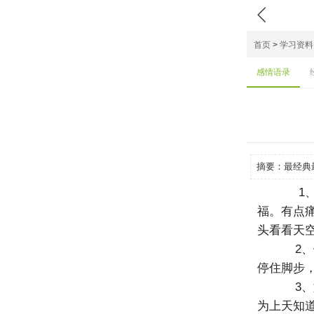

首页
>
学习资料
感情语录
摘要：
最经典
1、
福。有点
头看看天
2、
停住脚步
3、
为上天知