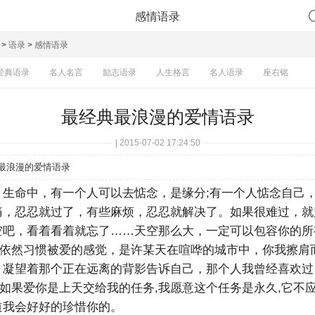
感情语录
>
语录
>
感情语录
经典语录
名人名言
励志语录
人生格言
名人语录
座右铭
最经典最浪漫的爱情语录
| 2015-07-02 17:24:50
最浪漫的爱情语录
生命中，有一个人可以去惦念，是缘分;有一个人惦念自己
痛，忍忍就过了，有些麻烦，忍忍就解决了。如果很难过，就
空吧，看着看着就忘了……天空那么大，一定可以包容你的所
依然习惯被爱的感觉，是许某天在喧哗的城市中，你我擦肩
，凝望着那个正在远离的背影告诉自己，那个人我曾经喜欢过
如果爱你是上天交给我的任务,我愿意这个任务是永久,它不应
道我会好好的珍惜你的。