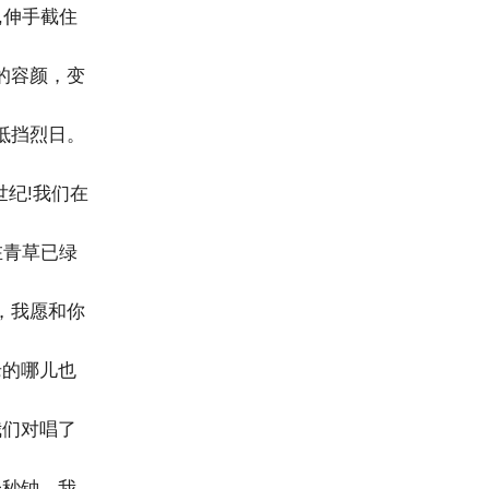
,伸手截住
的容颜，变
抵挡烈日。
世纪!我们在
在青草已绿
，我愿和你
老的哪儿也
我们对唱了
一秒钟，我