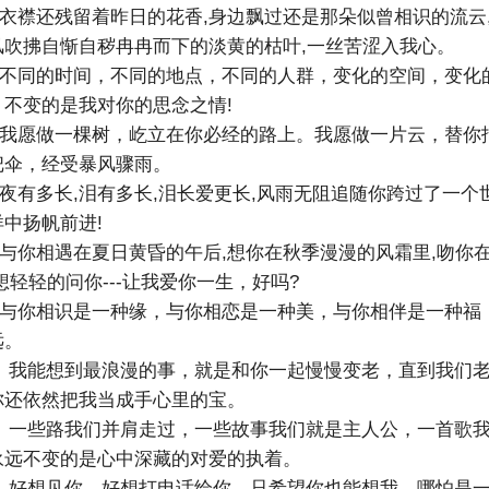
衣襟还残留着昨日的花香,身边飘过还是那朵似曾相识的流云
风吹拂自惭自秽冉冉而下的淡黄的枯叶,一丝苦涩入我心。
不同的时间，不同的地点，不同的人群，变化的空间，变化
，不变的是我对你的思念之情!
我愿做一棵树，屹立在你必经的路上。我愿做一片云，替你
把伞，经受暴风骤雨。
夜有多长,泪有多长,泪长爱更长,风雨无阻追随你跨过了一个
中扬帆前进!
与你相遇在夏日黄昏的午后,想你在秋季漫漫的风霜里,吻你
想轻轻的问你---让我爱你一生，好吗?
与你相识是一种缘，与你相恋是一种美，与你相伴是一种福
远。
、我能想到最浪漫的事，就是和你一起慢慢变老，直到我们
你还依然把我当成手心里的宝。
、一些路我们并肩走过，一些故事我们就是主人公，一首歌
永远不变的是心中深藏的对爱的执着。
、好想见你，好想打电话给你，只希望你也能想我，哪怕是