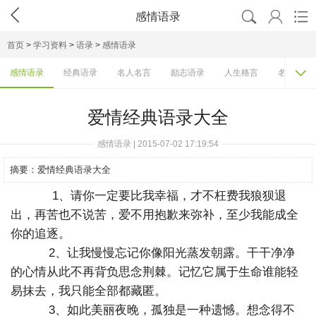




感情语录
首页
>
学习资料
>
语录
>
感情语录

感情语录
经典语录
名人名言
励志语录
人生格言
名人语录
爱情经典语录大全
感情语录 | 2015-07-02 17:19:54
摘要：
爱情经典语录大全
1、请你一定要比我幸福，才不枉费我狼狈退
出，再苦也不说苦，爱不用抱歉来弥补，至少我能成全
你的追逐。
2、让我慢慢忘记你像阳光蒸发朝露。干干净净
的心情从此不再背负思念荆棘。记忆它属于生命谁能轻
易抹去，我只能全部都藏匿。
3、如此美丽夜晚，孤独是一种遗憾。想念得不