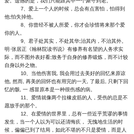
爱。遗憾的是，我们只能跟其中一个厮守到老。
7、爱上一个人的时候，总会有点害怕，怕得到
他;怕失掉他。
8、你曾经不被人所爱，你才会珍惜将来那个爱
你的人。
9、君子处其实，不处其华;治其内，不治其外。
明·张居正《翰林院读书说》有修养有名望的人务求实
际，而不图外表好看;致务于自身的修养锻炼，而不计较
自身以外之物。
10、当他伤害我, 我会用过去美好的回忆来原谅
他, 然而, 再美的回怀也有用完的一天, 了最后, 只剩下回
忆的骸, 一 感冒原本是一种很伤感的病。
11、爱情就像两个拉橡皮筋的人，受伤的总是不
愿放手的那个。
12、在爱情的世界里，总有一些近乎荒谬的事情
发生，当一个人以为可以还清悔疚， 无愧地生活的时
候，偏偏已到了结局，如此不堪的不只是爱情，而是人