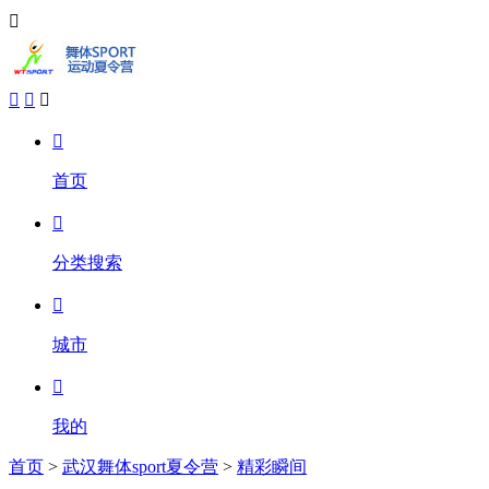





首页

分类搜索

城市

我的
首页
>
武汉舞体sport夏令营
>
精彩瞬间