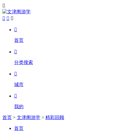





首页

分类搜索

城市

我的
首页
>
文津阁游学
>
精彩回顾
首页