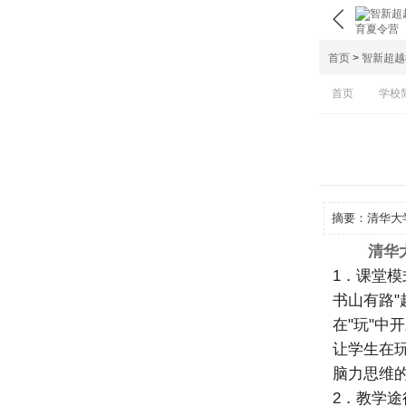

首页
>
智新超越
首页
学校
摘要：
清华大
清华
1．课堂
书山有路"
在"玩"
让学生在
脑力思维
2．教学途