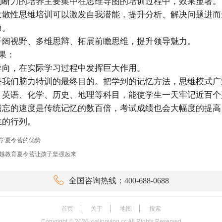
判断力的培养主要集中在思维导图的培训过程中，效果显著。
发散性思维培训可以激发自我潜能，提升分析、解决问题进而
力。
开阔视野、多维思辩、拓展前瞻思维，提升领导魅力。
果：
导向，在实际学习过程中发挥巨大作用。
是我们脑力特训的最终目的。把学到的记忆方法，思维模式广
、英语、化学、历史、地理等科目，能使学生一天牢记近百个
遗忘的速度是传统记忆的数百倍，考试成绩也会大幅度的提高
生的行列。
学夏令营的优势
越教育夏令营让孩子坚强起来

全国咨询热线：400-688-0688
首页
关于
地图
搜索
Copyright ©
2026
xialingying.cc All Rights Reserved