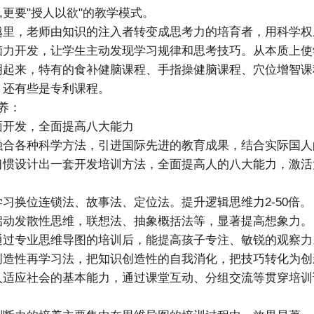
",更要"授人以欲"的教学模式。
越里，老师由知识的注入者转变成思考力的培育者，用科学权
脑力开发，让学生主动发现学习规律和思考技巧。从本质上使
明起来，特有的食补健脑课程、手指操健脑课程、穴位增智课
，还有些是专利课程。
养：
面开发，全面提高八大能力
融合各种科学方法，引进国际先进的教育成果，结合实际国人
习惯设计出一套开发培训方法，全面提高人的八大能力，激活
习换位连锁法、故事法、定位法。提升逻辑思维力2-50倍。
启动发散性思维，联想法、抽象概括法等，显著提高想象力。
通过专业思维导图的培训后，能提高孩子专注、敏锐的观察力
创造性再学习法，把知识创造性的自我消化，把技巧转化为创
人适应社会的基本能力，通过课堂互动、分组交流等贯穿培训