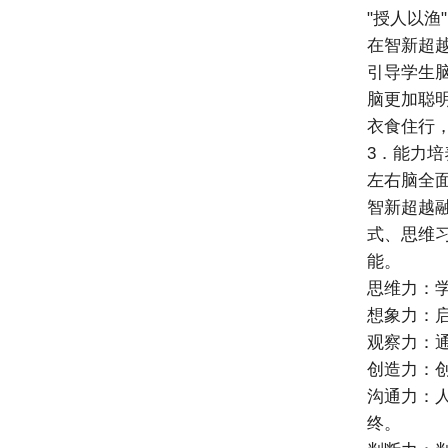
"授人以渔
在智新超
引导学生
脑更加聪
衣食住行
3．能力培
左右脑全
智新超越
式、思维
能。
思维力：学
想象力：
观察力：
创造力：
沟通力：
终。