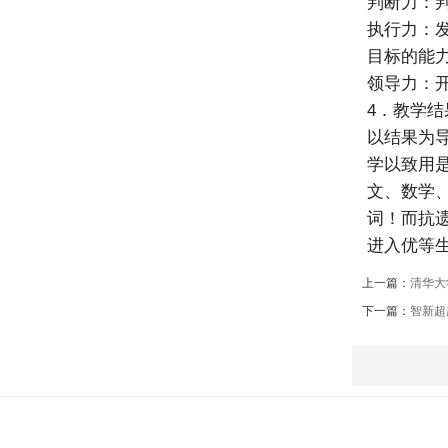
判断力：
执行力：
目标的能
领导力：
4．教学结
以结果为
学以致用
文、数学
词！而抗
进入优等
上一篇：
清华大
下一篇：
智新超