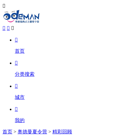





首页

分类搜索

城市

我的
首页
>
奥德曼夏令营
>
精彩回顾