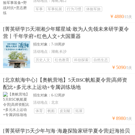
活动地点：海南,海口
军事
军事拓展
行为习惯
体验军旅
￥4880
/15天
[菁英研学]5天湖湘少年耀星城·敢为人先领未来研学夏令
营丨千年学府+红色人文+大国重器
招生对象：7-18周岁
活动地点：湖南,长沙
历史人文
红色教育
科创探索
自然生态
￥5090
/5天
[北京航海中心]【奥帆营地】5天BSC帆船夏令营|高师资
配比+多元水上运动+专属训练场地
招生对象：6-12周岁
活动地点：北京
体育
帆船
皮划艇
拓展
￥8980
/5天
[菁英研学]5天少年与海·海趣探险家研学夏令营|赶海拾贝