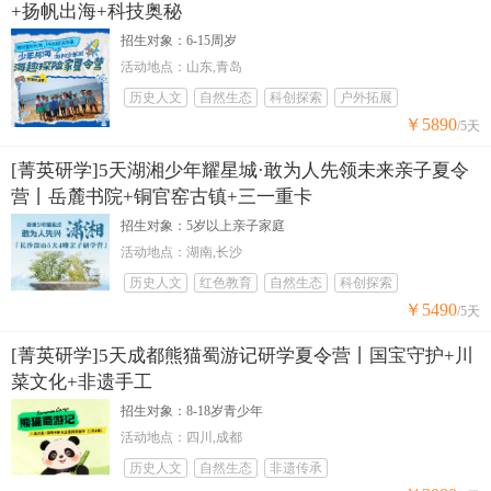
+扬帆出海+科技奥秘
招生对象：6-15周岁
活动地点：山东,青岛
历史人文
自然生态
科创探索
户外拓展
￥5890
/5天
[菁英研学]5天湖湘少年耀星城·敢为人先领未来亲子夏令
营丨岳麓书院+铜官窑古镇+三一重卡
招生对象：5岁以上亲子家庭
活动地点：湖南,长沙
历史人文
红色教育
自然生态
科创探索
￥5490
/5天
[菁英研学]5天成都熊猫蜀游记研学夏令营丨国宝守护+川
菜文化+非遗手工
招生对象：8-18岁青少年
活动地点：四川,成都
历史人文
自然生态
非遗传承