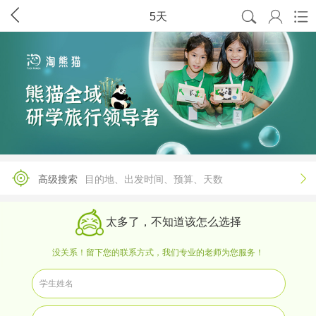




5天

高级搜索
目的地、出发时间、预算、天数
太多了，不知道该怎么选择
没关系！留下您的联系方式，我们专业的老师为您服务！