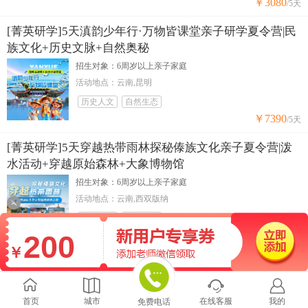
￥3080
/5天
[菁英研学]5天滇韵少年行·万物皆课堂亲子研学夏令营|民
族文化+历史文脉+自然奥秘
招生对象：6周岁以上亲子家庭
活动地点：云南,昆明
历史人文
自然生态
￥7390
/5天
[菁英研学]5天穿越热带雨林探秘傣族文化亲子夏令营|泼
水活动+穿越原始森林+大象博物馆
招生对象：6周岁以上亲子家庭
活动地点：云南,西双版纳
自然生态
历史人文
￥7090
200
/5天
￥
[菁英研学]5天“走读大湾区，读行粤港澳”亲子研学夏令
营|湾区高校+乐园狂欢+湾区发展




招生对象：8岁起亲子家庭
首页
城市
在线客服
我的
免费电话