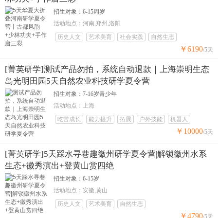
招生对象：6-15周岁
活动地点：河南,郑州,洛阳
历史人文
艺术美育
社会实践
自然生态
￥6190
/5天
[菁英研学]测试产品勿拍，系统自动退款｜上海崇明生态
岛光明田园5天自然农业科技研学夏令营
招生对象：7-16岁青少年
活动地点：上海
吃苦成长
能力提升
拓展
户外技能
机器人
￥10000
/5天
[菁英研学]5天踩水寻巷趣徽州研学夏令营|解锁徽州水系
生态+徽秀演出+登黄山赏四绝
招生对象：6-15岁
活动地点：安徽,黄山
历史人文
艺术美育
自然生态
￥4790
/5天