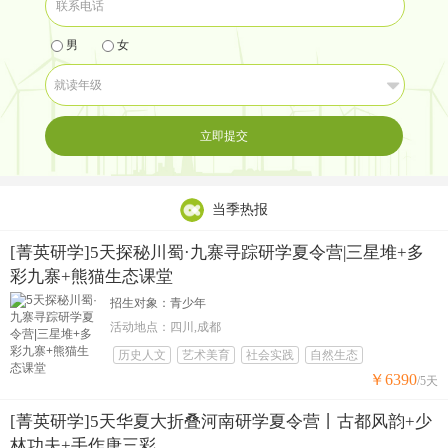
男
女
立即提交
当季热报
[菁英研学]5天探秘川蜀·九寨寻踪研学夏令营|三星堆+多
彩九寨+熊猫生态课堂
招生对象：青少年
活动地点：四川,成都
历史人文
艺术美育
社会实践
自然生态
￥6390
/5天
[菁英研学]5天华夏大折叠河南研学夏令营丨古都风韵+少
林功夫+手作唐三彩