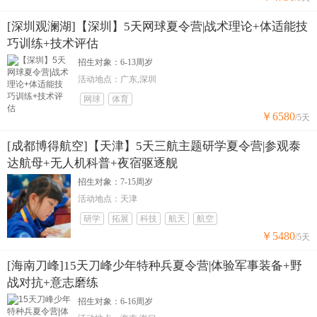
[深圳观澜湖]【深圳】5天网球夏令营|战术理论+体适能技
巧训练+技术评估
招生对象：6-13周岁
活动地点：广东,深圳
网球
体育
￥6580
/5天
[成都博得航空]【天津】5天三航主题研学夏令营|参观泰
达航母+无人机科普+夜宿驱逐舰
招生对象：7-15周岁
活动地点：天津
研学
拓展
科技
航天
航空
￥5480
/5天
[海南刀峰]15天刀峰少年特种兵夏令营|体验军事装备+野
战对抗+意志磨练
招生对象：6-16周岁