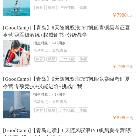
体育
帆船
户外技能
体能
￥7980
/6天
[GoodCamp]【青岛】6天随帆驭浪IYT帆船青铜级考证夏
令营|冠军级教练+权威证书+分级教学
招生对象：7-17周岁
活动地点：山东,青岛
体育
帆船
户外技能
体能
￥7980
/6天
[GoodCamp]【青岛】6天随帆驭浪IYT帆船竞赛级考证夏
令营|专项竞技+技能进阶+挑战自我
招生对象：7-17周岁
活动地点：山东,青岛
体育
帆船
户外技能
体能
￥8380
/6天
[GoodCamp]【青岛走读】6天随风驭浪IYT帆船夏令营|综