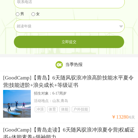
男
女
立即提交
当季热报
[GoodCamp]【青岛】6天随风驭浪冲浪高阶技能水平夏令
营|技能进阶+浪尖成长+等级证书
招生对象：6-17周岁
活动地点：山东,青岛
冲浪
体育
体能
户外技能
￥13280
/6天
[GoodCamp]【青岛走读】6天随风驭浪冲浪夏令营|权威证
书+体能素养+领袖能力