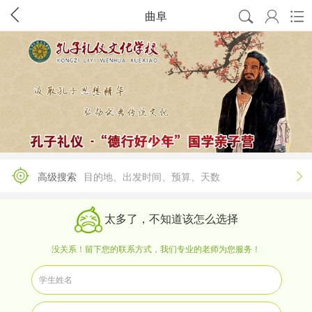




曲阜

高级搜索
目的地、出发时间、预算、天数
太多了，不知道该怎么选择
没关系！留下您的联系方式，我们专业的老师为您服务！