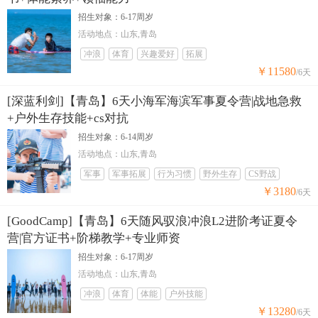
招生对象：6-17周岁
活动地点：山东,青岛
冲浪
体育
兴趣爱好
拓展
￥11580
/6天
[深蓝利剑]【青岛】6天小海军海滨军事夏令营|战地急救
+户外生存技能+cs对抗
招生对象：6-14周岁
活动地点：山东,青岛
军事
军事拓展
行为习惯
野外生存
CS野战
￥3180
/6天
[GoodCamp]【青岛】6天随风驭浪冲浪L2进阶考证夏令
营|官方证书+阶梯教学+专业师资
招生对象：6-17周岁
活动地点：山东,青岛
冲浪
体育
体能
户外技能
￥13280
/6天