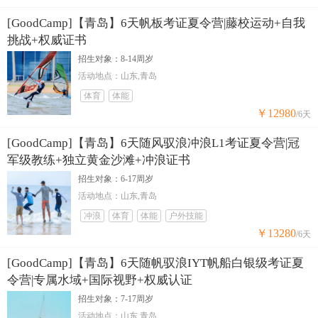
[GoodCamp]【青岛】6天帆板考证夏令营|藤校运动+自我
挑战+权威证书
招生对象：8-14周岁
活动地点：山东,青岛
体育
体能
￥12980
/6天
[GoodCamp]【青岛】6天随风驭浪冲浪L1考证夏令营|冠
军级教练+独立黄金沙滩+冲浪证书
招生对象：6-17周岁
活动地点：山东,青岛
冲浪
体育
体能
户外技能
￥13280
/6天
[GoodCamp]【青岛】6天随帆驭浪IYT帆船白银级考证夏
令营|专属水域+国际视野+权威认证
招生对象：7-17周岁
活动地点：山东,青岛