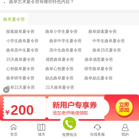
曲阜艺术夏令营有哪些特色内容？
曲阜夏令营
探索曲阜夏令营
曲阜小学生夏令营
曲阜探索夏令营
小学生曲阜夏令营
曲阜中学生夏令营
中学生曲阜夏令营
曲阜高中生夏令营
高中生曲阜夏令营
曲阜15天夏令营
15天曲阜夏令营
感恩曲阜夏令营
曲阜感恩夏令营
心智曲阜夏令营
曲阜心智夏令营
研学曲阜夏令营
曲阜研学夏令营
励志曲阜夏令营
曲阜励志夏令营
曲阜21天夏令营
21天曲阜夏令营

全国咨询热线：400-688-0688
200
￥
首页
关于
地图
搜索




Copyright ©
2026
xialingying.cc All Rights Reserved
版权所有 北京三行华拓科技发展有限公司
京ICP备09067369号-20
首页
城市
在线客服
我的
免费电话