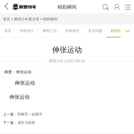




精彩瞬间
首页
>
辉煌少年夏令营
>
精彩瞬间

首页
学校简介
课程汇总
学校动态
常见问题
精彩回顾
伸张运动
辉煌少年 | 2022-06-24
摘要：
伸张运动
伸张运动
上一篇：
和教官一起聊天
下一篇：
成长与收获